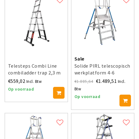
Sale
Telesteps Combi Line
Solide PIRL telescopisch
combiladder trap 2,3 m
werkplatform 4-6
treden
€559,02
€1.489,51
€1.885,64
Incl. Btw
Incl.
Op voorraad
Btw
Op voorraad