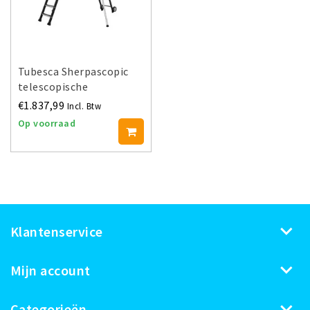
Tubesca Sherpascopic
telescopische
platformtrap 8-10
€1.837,99
Incl. Btw
treden
Op voorraad
Klantenservice
Mijn account
Categorieën