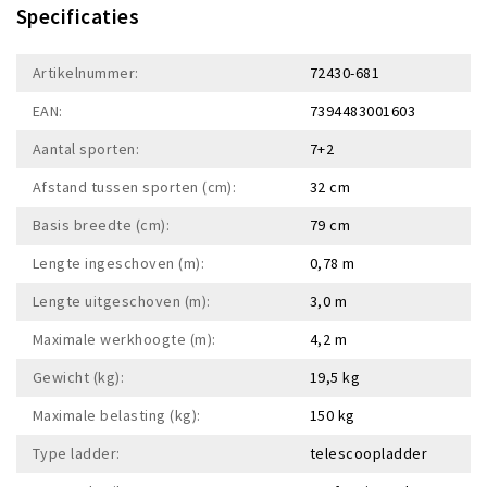
Specificaties
Artikelnummer:
72430-681
EAN:
7394483001603
Aantal sporten:
7+2
Afstand tussen sporten (cm):
32 cm
Basis breedte (cm):
79 cm
Lengte ingeschoven (m):
0,78 m
Lengte uitgeschoven (m):
3,0 m
Maximale werkhoogte (m):
4,2 m
Gewicht (kg):
19,5 kg
Maximale belasting (kg):
150 kg
Type ladder:
telescoopladder