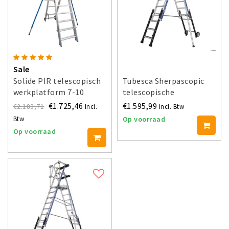
Sale
Solide PIR telescopisch
Tubesca Sherpascopic
werkplatform 7-10
telescopische
treden
platformtrap 5-7 treden
€1.725,46
€1.595,99
€2.183,71
Incl.
Incl. Btw
Op voorraad
Btw
Op voorraad