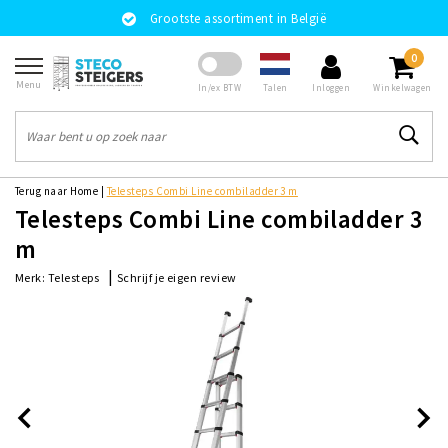
Grootste assortiment in België
0
Menu
Talen
In/ex BTW
Inloggen
Winkelwagen
Terug naar Home
|
Telesteps Combi Line combiladder 3 m
Telesteps Combi Line combiladder 3
m
|
Schrijf je eigen review
Merk:
Telesteps