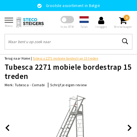
Grootste assortiment in België
0
Menu
Talen
In/ex BTW
Inloggen
Winkelwagen
Terug naar Home
|
Tubesca 2271 mobiele bordestrap 15 treden
Tubesca 2271 mobiele bordestrap 15
treden
|
Schrijf je eigen review
Merk:
Tubesca - Comabi