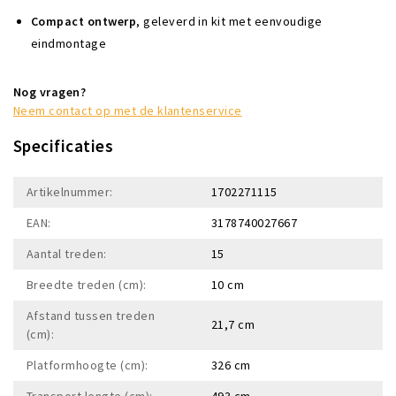
Compact
ontwerp
,
geleverd
in
kit
met
eenvoudige
eindmontage
Nog vragen?
Neem contact op met de klantenservice
Specificaties
Artikelnummer:
1702271115
EAN:
3178740027667
Aantal treden:
15
Breedte treden (cm):
10 cm
Afstand tussen treden
21,7 cm
(cm):
Platformhoogte (cm):
326 cm
Transport lengte (cm):
493 cm