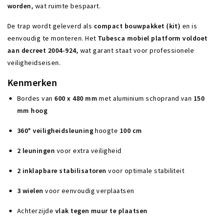
worden
,
wat
ruimte
bespaart.
De
trap
wordt
geleverd
als
compact
bouwpakket (
kit)
en
is
eenvoudig
te
monteren. Het
Tubesca
mobiel
platform
voldoet
aan
decreet
2004-
924
,
wat
garant
staat
voor
professionele
veiligheidseisen.
Kenmerken
Bordes
van
600
x
480
mm
met
aluminium
schoprand
van
150
mm
hoog
360°
veiligheidsleuning
hoogte
100
cm
2
leuningen
voor
extra
veiligheid
2
inklapbare
stabilisatoren
voor
optimale
stabiliteit
3
wielen
voor
eenvoudig
verplaatsen
Achterzijde
vlak
tegen
muur
te
plaatsen