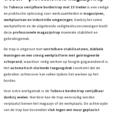
De
Tubesca
verrijdbare
bordestrap
met 15
treden
is
een
veilige
en
praktische
oplossing
voor
werkzaamheden
in
magazijnen,
werkplaatsen
en
industriële
omgevingen
.
Dankzij
het
ruime
werkplatform
en
de
uitgebreide
veiligheidsvoorzieningen
biedt
deze
professionele
magazijntrap
maximale
stabiliteit
en
gebruiksgemak.
De
trap
is
uitgerust
met
verstelbare
stabilisatoren,
dubbele
leuningen
en
een
stevig
werkplatform
met
geïntegreerde
schoprand
,
waardoor
veilig
werken
op
hoogte
gegarandeerd
is.
Het
automatisch
sluitende
toegangshek
voorkomt
dat
de
gebruiker
achterover
kan
vallen
tijdens
het
werken
op
het
bordes.
Voor
extra
werkgemak
is
de
Tubesca
bordestrap
verrijdbaar
dankzij
wielen
.
Hierdoor
kan
de
trap
eenvoudig
worden
verplaatst
binnen
het
magazijn
of
de
werkplaats.
De
achterzijde
van
de
trap
kan
bovendien
vlak
tegen
een
muur
geplaatst