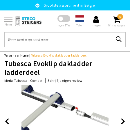
Grootste assortiment in België
0
Menu
Talen
In/ex BTW
Inloggen
Winkelwagen
Terug naar Home
|
Tubesca Evoklip dakladder ladderdeel
Tubesca Evoklip dakladder
ladderdeel
|
Schrijf je eigen review
Merk:
Tubesca - Comabi