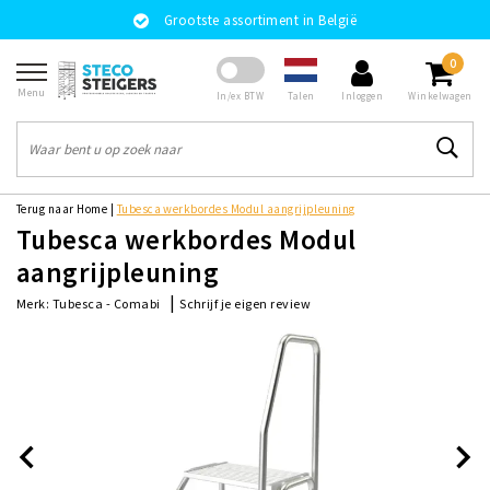
Grootste assortiment in België
0
Menu
Talen
In/ex BTW
Inloggen
Winkelwagen
Terug naar Home
|
Tubesca werkbordes Modul aangrijpleuning
Tubesca werkbordes Modul
aangrijpleuning
|
Schrijf je eigen review
Merk:
Tubesca - Comabi