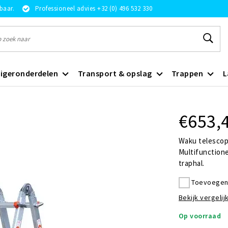
rbaar.
Professioneel advies +32 (0) 496 532 330
igeronderdelen
Transport & opslag
Trappen
L
€653,
Waku telescop
Multifunctione
traphal.
Toevoegen 
Bekijk vergelijk
Op voorraad