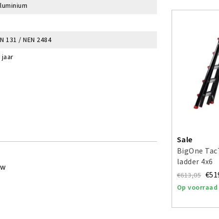
aluminium
N 131 / NEN 2484
 jaar
Sale
BigOne TacT
ladder 4x6
ew
€51
€613,05
Op voorraad