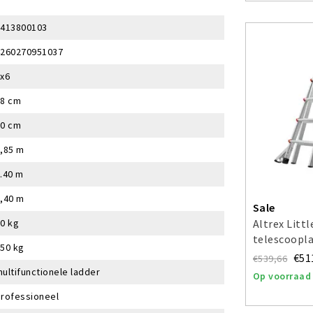
1413800103
4260270951037
4x6
28 cm
70 cm
,85 m
.40 m
,40 m
Sale
0 kg
Altrex Littl
telescoopla
50 kg
€51
€539,66
ultifunctionele ladder
Op voorraad
Professioneel