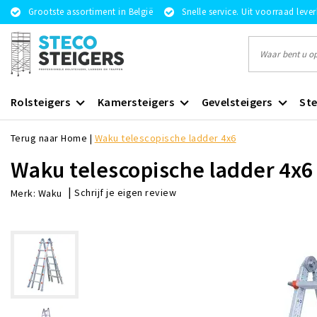
Grootste assortiment in België
Snelle service. Uit voorraad leve
Rolsteigers
Kamersteigers
Gevelsteigers
Ste
Terug naar Home
|
Waku telescopische ladder 4x6
Waku telescopische ladder 4x6
|
Schrijf je eigen review
Merk:
Waku