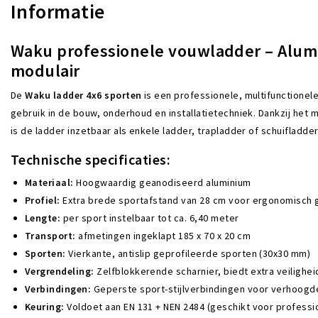
Informatie
Waku professionele vouwladder – Alumi
modulair
De
Waku ladder 4x6 sporten
is een professionele, multifunctionel
gebruik in de bouw, onderhoud en installatietechniek. Dankzij he
is de ladder inzetbaar als enkele ladder, trapladder of schuifladder
Technische specificaties:
Materiaal:
Hoogwaardig geanodiseerd aluminium
Profiel:
Extra brede sportafstand van 28 cm voor ergonomisch 
Lengte:
per sport instelbaar tot ca. 6,40 meter
Transport:
afmetingen ingeklapt 185 x 70 x 20 cm
Sporten:
Vierkante, antislip geprofileerde sporten (30x30 mm)
Vergrendeling:
Zelfblokkerende scharnier, biedt extra veilighei
Verbindingen:
Geperste sport-stijlverbindingen voor verhoog
Keuring:
Voldoet aan EN 131 + NEN 2484 (geschikt voor professi