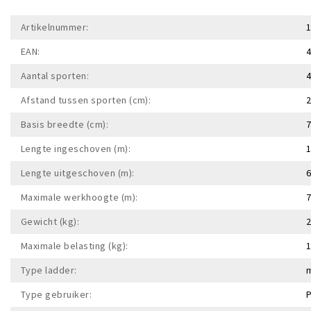
Artikelnummer:
EAN:
Aantal sporten:
Afstand tussen sporten (cm):
Basis breedte (cm):
Lengte ingeschoven (m):
1
Lengte uitgeschoven (m):
6
Maximale werkhoogte (m):
7
Gewicht (kg):
2
Maximale belasting (kg):
1
Type ladder:
m
Type gebruiker: