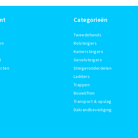
nt
Categorieën
Tweedehands
en
Rolsteigers
Kamersteigers
t
Gevelsteigers
ucten
Steigeronderdelen
Ladders
Trappen
Bouwliften
Transport & opslag
Dakrandbeveiliging