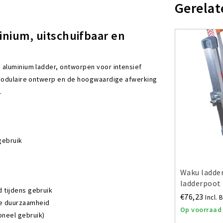
Gerelat
nium, uitschuifbaar en
e aluminium ladder, ontworpen voor intensief
t modulaire ontwerp en de hoogwaardige afwerking
.
gebruik
Waku ladde
ladderpoot
d tijdens gebruik
€76,23
Incl. 
de duurzaamheid
Op voorraad
oneel gebruik)