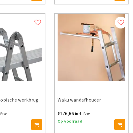
copische werkbrug
Waku wandafhouder
€176,66
. Btw
Incl. Btw
Op voorraad