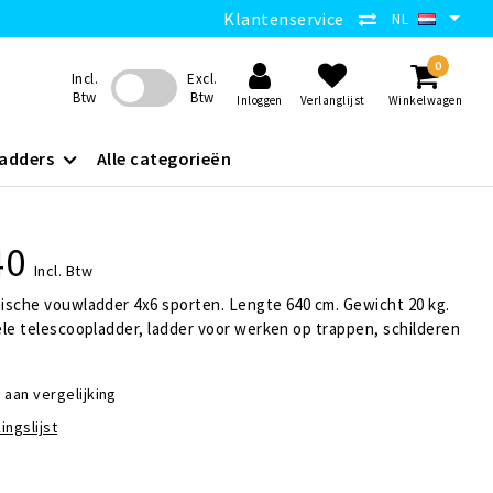
Klantenservice
NL
0
Incl.
Excl.
Btw
Btw
Inloggen
Verlanglijst
Winkelwagen
adders
Alle categorieën
40
Incl. Btw
ische vouwladder 4x6 sporten. Lengte 640 cm. Gewicht 20 kg.
le telescoopladder, ladder voor werken op trappen, schilderen
aan vergelijking
ingslijst