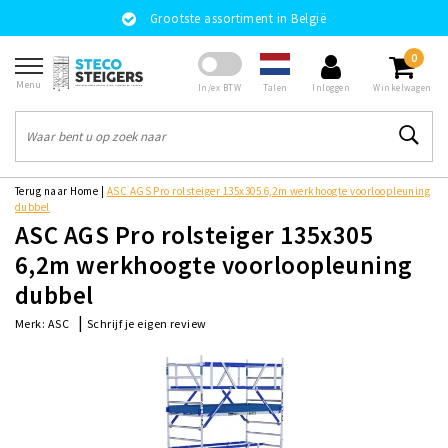
Grootste assortiment in België
0
Menu
Talen
In/ex BTW
Inloggen
Winkelwagen
Terug naar Home
|
ASC AGS Pro rolsteiger 135x305 6,2m werkhoogte voorloopleuning
dubbel
ASC AGS Pro rolsteiger 135x305
6,2m werkhoogte voorloopleuning
dubbel
|
Schrijf je eigen review
Merk:
ASC