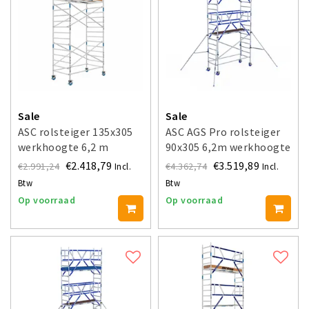
Sale
Sale
ASC rolsteiger 135x305
ASC AGS Pro rolsteiger
werkhoogte 6,2 m
90x305 6,2m werkhoogte
voorloopleuning dubbel
€2.418,79
€3.519,89
€2.991,24
€4.362,74
Incl.
Incl.
Btw
Btw
Op voorraad
Op voorraad