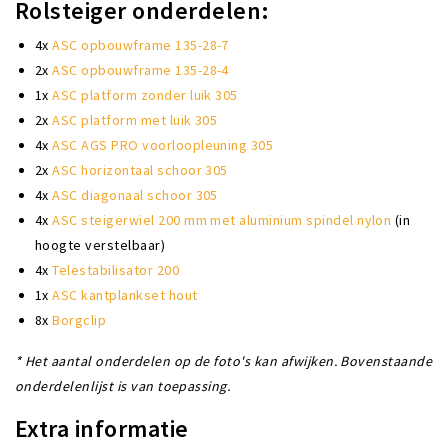
Rolsteiger onderdelen:
4x
ASC opbouwframe 135-28-7
2x
ASC opbouwframe 135-28-4
1x
ASC platform zonder luik 305
2x
ASC platform met luik 305
4x
ASC AGS PRO voorloopleuning 305
2x
ASC horizontaal schoor 305
4x
ASC diagonaal schoor 305
4x
ASC steigerwiel 200 mm met aluminium spindel nylon
(in
hoogte verstelbaar)
4x
Telestabilisator 200
1x
ASC kantplankset hout
8x
Borgclip
* Het aantal onderdelen op de foto's kan afwijken. Bovenstaande
onderdelenlijst is van toepassing.
Extra informatie