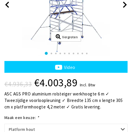
Vergroten
Video
€4.003,89
€4.936,33
Incl. Btw
ASC AGS PRO aluminium rolsteiger werkhoogte 6 m ✓
Tweezijdige voorloopleuning ✓ Breedte 135 cm x lengte 305
cm x platformhoogte 4,2 meter ✓ Gratis levering.
Maak een keuze:
*
Platform hout