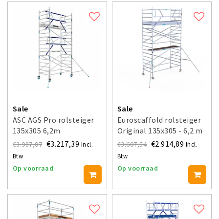
Sale
Sale
ASC AGS Pro rolsteiger
Euroscaffold rolsteiger
135x305 6,2m
Original 135x305 - 6,2 m
werkhoogte
werkhoogte
€3.217,39
€2.914,89
€3.987,07
€3.607,54
Incl.
Incl.
voorloopleuning enkel
Btw
Btw
Op voorraad
Op voorraad