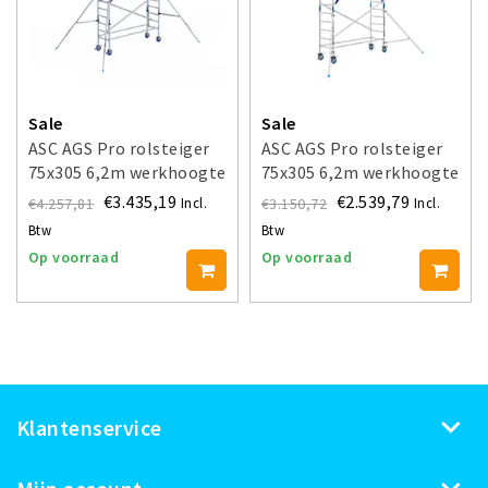
Sale
Sale
ASC AGS Pro rolsteiger
ASC AGS Pro rolsteiger
75x305 6,2m werkhoogte
75x305 6,2m werkhoogte
voorloopleuning dubbel
voorloopleuning enkel
€3.435,19
€2.539,79
€4.257,81
€3.150,72
Incl.
Incl.
Btw
Btw
Op voorraad
Op voorraad
Klantenservice