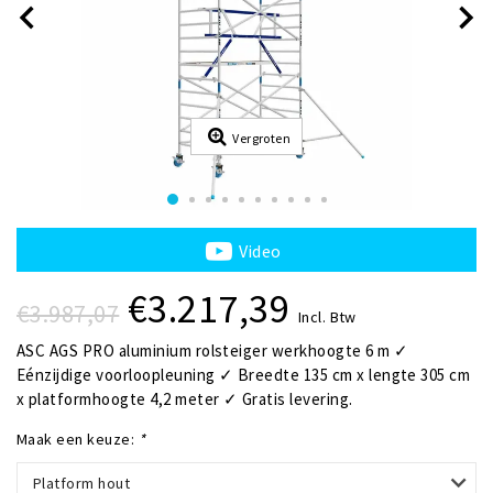
Vergroten
Video
€3.217,39
€3.987,07
Incl. Btw
ASC AGS PRO aluminium rolsteiger werkhoogte 6 m ✓
Eénzijdige voorloopleuning ✓ Breedte 135 cm x lengte 305 cm
x platformhoogte 4,2 meter ✓ Gratis levering.
Maak een keuze:
*
Platform hout