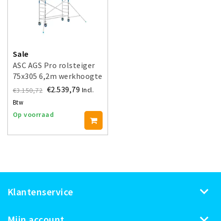
Sale
ASC AGS Pro rolsteiger
75x305 6,2m werkhoogte
voorloopleuning enkel
€2.539,79
€3.150,72
Incl.
Btw
Op voorraad
Klantenservice
Mijn account