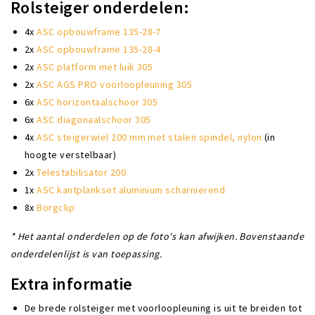
Rolsteiger onderdelen:
4x
ASC opbouwframe 135-28-7
2x
ASC opbouwframe 135-28-4
2x
ASC platform met luik 305
2x
ASC AGS PRO voorloopleuning 305
6x
ASC horizontaalschoor 305
6x
ASC diagonaalschoor 305
4x
ASC steigerwiel 200 mm met stalen spindel, nylon
(in
hoogte verstelbaar)
2x
Telestabilisator 200
1x
ASC kantplankset aluminium scharnierend
8x
Borgclip
* Het aantal onderdelen op de foto's kan afwijken. Bovenstaande
onderdelenlijst is van toepassing.
Extra informatie
De brede rolsteiger met voorloopleuning is uit te breiden tot