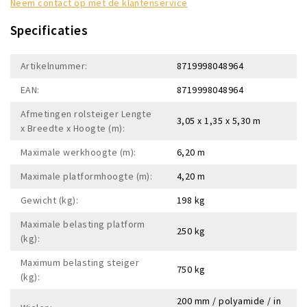
Neem contact op met de klantenservice
Specificaties
Artikelnummer:
8719998048964
EAN:
8719998048964
Afmetingen rolsteiger Lengte
3,05 x 1,35 x 5,30 m
x Breedte x Hoogte (m):
Maximale werkhoogte (m):
6,20 m
Maximale platformhoogte (m):
4,20 m
Gewicht (kg):
198 kg
Maximale belasting platform
250 kg
(kg):
Maximum belasting steiger
750 kg
(kg):
200 mm / polyamide / in