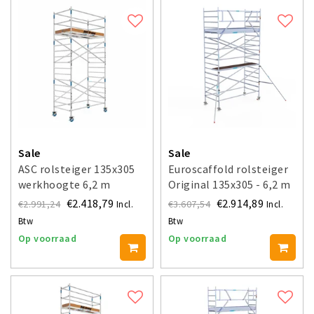
Sale
Sale
ASC rolsteiger 135x305
Euroscaffold rolsteiger
werkhoogte 6,2 m
Original 135x305 - 6,2 m
werkhoogte
€2.418,79
€2.914,89
€2.991,24
€3.607,54
Incl.
Incl.
Btw
Btw
Op voorraad
Op voorraad