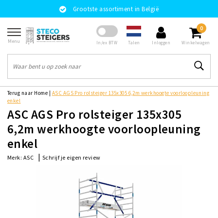
Grootste assortiment in België
0
Menu
Talen
In/ex BTW
Inloggen
Winkelwagen
Terug naar Home
|
ASC AGS Pro rolsteiger 135x305 6,2m werkhoogte voorloopleuning
enkel
ASC AGS Pro rolsteiger 135x305
6,2m werkhoogte voorloopleuning
enkel
|
Schrijf je eigen review
Merk:
ASC