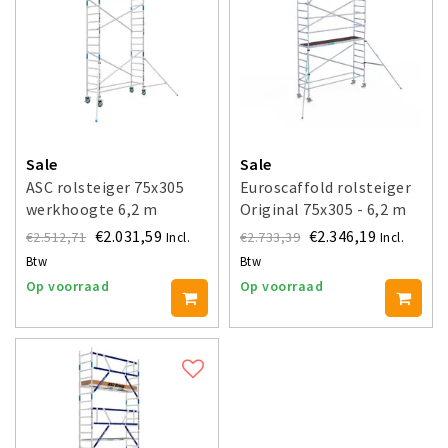
Sale
Sale
ASC rolsteiger 75x305
Euroscaffold rolsteiger
werkhoogte 6,2 m
Original 75x305 - 6,2 m
werkhoogte
€2.031,59
€2.346,19
€2.512,71
€2.733,39
Incl.
Incl.
Btw
Btw
Op voorraad
Op voorraad