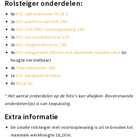
Rolsteiger onderdelen:
6x
ASC opbouwframe 75-28-7
2x
ASC platform met luik 190
4x
ASC AGS PRO voorloopleuning 190
2x
ASC horizontaalschoor 190
2x
ASC diagonaalschoor 190
4x
ASC steigerwiel 200 mm met aluminium spindel nylon
(in
hoogte verstelbaar)
4x
Telestabilisator 200
1x
ASC kantplankset hout
8x
Borgclip
* Het aantal onderdelen op de foto's kan afwijken. Bovenstaande
onderdelenlijst is van toepassing.
Extra informatie
De smalle rolsteiger met voorloopleuning is uit te breiden tot
maximale werkhoogte 10,20 m.