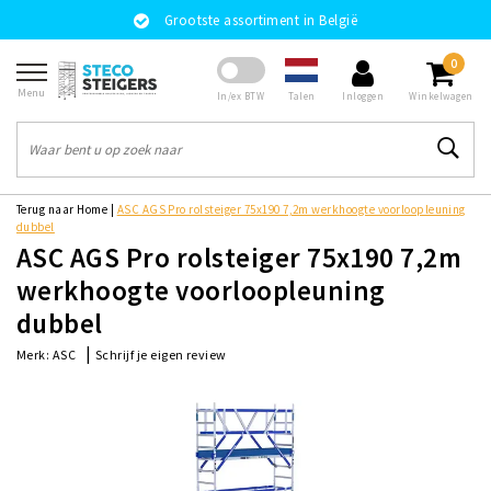
Grootste assortiment in België
0
Menu
Talen
In/ex BTW
Inloggen
Winkelwagen
Terug naar Home
|
ASC AGS Pro rolsteiger 75x190 7,2m werkhoogte voorloopleuning
dubbel
ASC AGS Pro rolsteiger 75x190 7,2m
werkhoogte voorloopleuning
dubbel
|
Schrijf je eigen review
Merk:
ASC