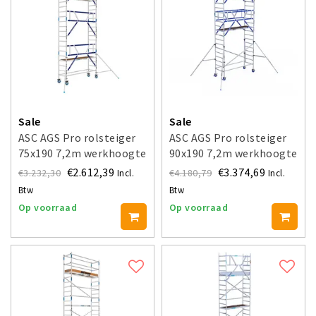
Sale
Sale
ASC AGS Pro rolsteiger
ASC AGS Pro rolsteiger
75x190 7,2m werkhoogte
90x190 7,2m werkhoogte
voorloopleuning enkel
voorloopleuning dubbel
€2.612,39
€3.374,69
€3.232,30
€4.180,79
Incl.
Incl.
Btw
Btw
Op voorraad
Op voorraad