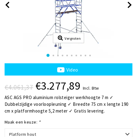
Vergroten
Video
€3.277,89
€4.061,37
Incl. Btw
ASC AGS PRO aluminium rolsteiger werkhoogte 7 m ✓
Dubbelzijdige voorloopleuning ✓ Breedte 75 cm x lengte 190
cm x platformhoogte 5,2 meter ✓ Gratis levering.
Maak een keuze:
*
Platform hout