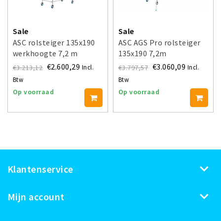
Sale
Sale
ASC rolsteiger 135x190
ASC AGS Pro rolsteiger
werkhoogte 7,2 m
135x190 7,2m
werkhoogte
€2.600,29
€3.060,09
€3.213,12
€3.797,57
Incl.
Incl.
voorloopleuning enkel
Btw
Btw
Op voorraad
Op voorraad
Klantenservice
Mijn account