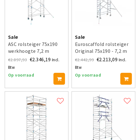
Sale
Sale
ASC rolsteiger 75x190
Euroscaffold rolsteiger
werkhoogte 7,2 m
Original 75x190 - 7,2 m
werkhoogte
€2.346,19
€2.213,09
€2.897,93
€2.442,99
Incl.
Incl.
Btw
Btw
Op voorraad
Op voorraad