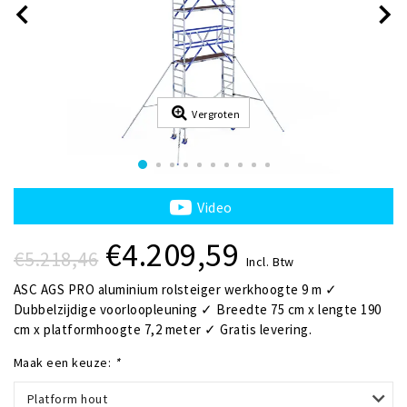
Vergroten
Video
€4.209,59
€5.218,46
Incl. Btw
ASC AGS PRO aluminium rolsteiger werkhoogte 9 m ✓
Dubbelzijdige voorloopleuning ✓ Breedte 75 cm x lengte 190
cm x platformhoogte 7,2 meter ✓ Gratis levering.
Maak een keuze:
*
Platform hout