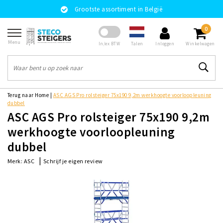
Grootste assortiment in België
0
Menu
Talen
In/ex BTW
Inloggen
Winkelwagen
Terug naar Home
|
ASC AGS Pro rolsteiger 75x190 9,2m werkhoogte voorloopleuning
dubbel
ASC AGS Pro rolsteiger 75x190 9,2m
werkhoogte voorloopleuning
dubbel
|
Schrijf je eigen review
Merk:
ASC