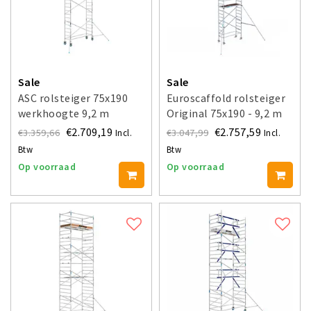
Sale
Sale
ASC rolsteiger 75x190
Euroscaffold rolsteiger
werkhoogte 9,2 m
Original 75x190 - 9,2 m
werkhoogte
€2.709,19
€2.757,59
€3.359,66
€3.047,99
Incl.
Incl.
Btw
Btw
Op voorraad
Op voorraad