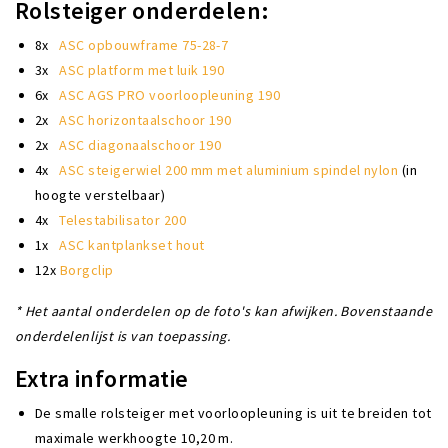
Rolsteiger onderdelen:
8x
ASC opbouwframe 75-28-7
3x
ASC platform met luik 190
6x
ASC AGS PRO voorloopleuning 190
2x
ASC horizontaalschoor 190
2x
ASC diagonaalschoor 190
4x
ASC steigerwiel 200 mm met aluminium spindel nylon
(in
hoogte verstelbaar)
4x
Telestabilisator 200
1x
ASC kantplankset hout
12x
Borgclip
* Het aantal onderdelen op de foto's kan afwijken. Bovenstaande
onderdelenlijst is van toepassing.
Extra informatie
De smalle rolsteiger met voorloopleuning is uit te breiden tot
maximale werkhoogte 10,20 m.