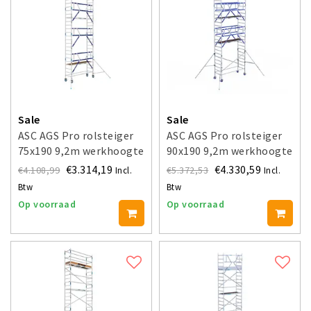
Sale
Sale
ASC AGS Pro rolsteiger
ASC AGS Pro rolsteiger
75x190 9,2m werkhoogte
90x190 9,2m werkhoogte
voorloopleuning enkel
voorloopleuning dubbel
€3.314,19
€4.330,59
€4.108,99
€5.372,53
Incl.
Incl.
Btw
Btw
Op voorraad
Op voorraad