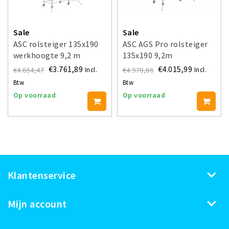
Sale
Sale
ASC rolsteiger 135x190
ASC AGS Pro rolsteiger
werkhoogte 9,2 m
135x190 9,2m
werkhoogte
€3.761,89
€4.015,99
€4.654,47
€4.970,86
Incl.
Incl.
voorloopleuning enkel
Btw
Btw
Op voorraad
Op voorraad
Klantenservice
Mijn account