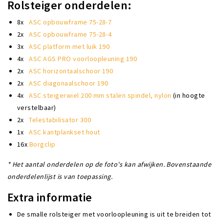
Rolsteiger onderdelen:
8x
ASC opbouwframe 75-28-7
2x
ASC opbouwframe 75-28-4
3x
ASC platform met luik 190
4x
ASC AGS PRO voorloopleuning 190
2x
ASC horizontaalschoor 190
2x
ASC diagonaalschoor 190
4x
ASC steigerwiel 200 mm stalen spindel, nylon
(in hoogte
verstelbaar)
2x
Telestabilisator 300
1x
ASC kantplankset hout
16x
Borgclip
* Het aantal onderdelen op de foto's kan afwijken. Bovenstaande
onderdelenlijst is van toepassing.
Extra informatie
De smalle rolsteiger met voorloopleuning is uit te breiden tot