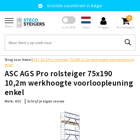
Grootste assortiment in België
0
Menu
Talen
In/ex BTW
Inloggen
Winkelwagen
Terug naar Home
|
ASC AGS Pro rolsteiger 75x190 10,2m werkhoogte voorloopleuning
enkel
ASC AGS Pro rolsteiger 75x190
10,2m werkhoogte voorloopleuning
enkel
|
Schrijf je eigen review
Merk:
ASC