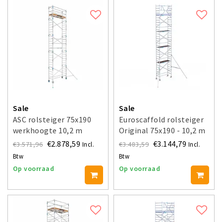
Sale
Sale
ASC rolsteiger 75x190
Euroscaffold rolsteiger
werkhoogte 10,2 m
Original 75x190 - 10,2 m
werkhoogte
€2.878,59
€3.144,79
€3.571,96
€3.483,59
Incl.
Incl.
Btw
Btw
Op voorraad
Op voorraad