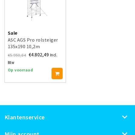
Sale
ASC AGS Pro rolsteiger
135x190 10,2m
werkhoogte
€4.802,49
€5.950,84
Incl.
voorloopleuning enkel
Btw
Op voorraad
Klantenservice
Mijn account