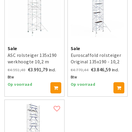
Sale
Sale
ASC rolsteiger 135x190
Euroscaffold rolsteiger
werkhoogte 10,2 m
Original 135x190 - 10,2
m werkhoogte
€3.991,79
€3.846,59
€4.951,48
€4.770,44
Incl.
Incl.
Btw
Btw
Op voorraad
Op voorraad