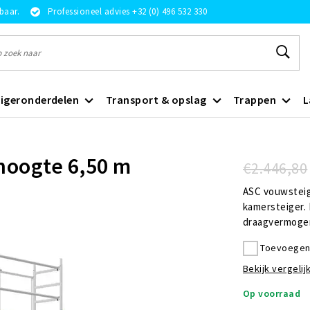
rbaar.
Professioneel advies +32 (0) 496 532 330
igeronderdelen
Transport & opslag
Trappen
L
hoogte 6,50 m
€2.446,80
ASC vouwsteig
kamersteiger. 
draagvermogen
Toevoegen 
Bekijk vergelijk
Op voorraad