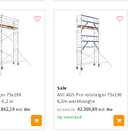
Sale
ger 75x190
ASC AGS Pro rolsteiger 75x190
 6,2 m
6,2m werkhoogte
voorloopleuning enkel
.862,19
€2.309,89
€2.864,98
Incl. Btw
Incl. Btw
Op voorraad