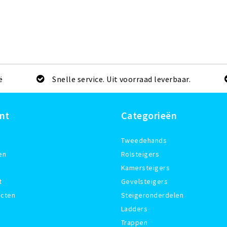
ë
Snelle service. Uit voorraad leverbaar.
nt
Categorieën
Tweedehands
en
Rolsteigers
Kamersteigers
t
Gevelsteigers
ucten
Steigeronderdelen
Ladders
Trappen