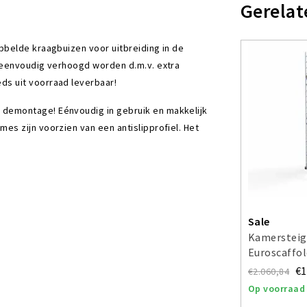
Gerelat
bbelde kraagbuizen voor uitbreiding in de
 eenvoudig verhoogd worden d.m.v. extra
s uit voorraad leverbaar!
 demontage! Eénvoudig in gebruik en makkelijk
s zijn voorzien van een antislipprofiel. Het
Sale
Kamersteig
Euroscaffo
m
€1
€2.060,84
Op voorraad