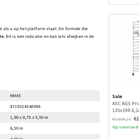
ls u op het platform staat. De formule die
te
. Dit is een indicatie en kan iets afwijken in de
KMA5
Sale
ASC AGS Pro
8719324348096
135x190 6,
voorloople
1,90 x 0,75 x 5,50 m
€2
€3.604,26
Op voorraad
6,50 m
4,50 m