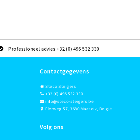
Professioneel advies +32 (0) 496 532 330
Contactgegevens
Steco Steigers
+32 (0) 496 532 330
info@steco-steigers.be
Elerweg 57, 3680 Maaseik, België
Volg ons