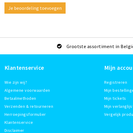
Je beoordeling toevoegen
Grootste assortiment in Belgi
Klantenservice
Mijn accou
Wie zijn wij?
Registreren
Algemene voorwaarden
Mijn bestelling
Betaalmethoden
Mijn tickets
Verzenden & retourneren
Mijn verlanglijs
Herroepingsformulier
Vergelijk prod
Klantenservice
Disclaimer