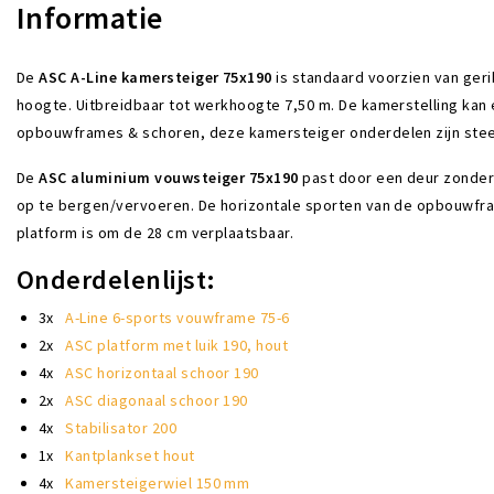
Informatie
De
ASC A-Line kamersteiger 75x190
is standaard voorzien van geri
hoogte. Uitbreidbaar tot werkhoogte 7,50 m. De kamerstelling kan
opbouwframes & schoren, deze kamersteiger onderdelen zijn steed
De
ASC aluminium vouwsteiger 75x190
past door een deur zonder
op te bergen/vervoeren. De horizontale sporten van de opbouwframe
platform is om de 28 cm verplaatsbaar.
Onderdelenlijst:
3x
A-Line 6-sports vouwframe 75-6
2x
ASC platform met luik 190, hout
4x
ASC horizontaal schoor 190
2x
ASC diagonaal schoor 190
4x
Stabilisator 200
1x
Kantplankset hout
4x
Kamersteigerwiel 150 mm