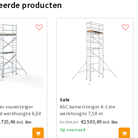
eerde producten
Sale
er vouwsteiger
ASC kamersteiger A-Line
ld werkhoogte 6,50
werkhoogte 7,50 m
.725,46
€2.503,49
€3.084,80
Incl. Btw
Incl. Btw
Op voorraad