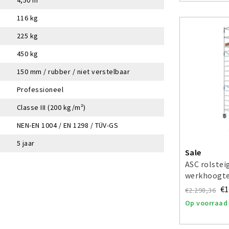
116 kg
225 kg
450 kg
150 mm / rubber / niet verstelbaar
Professioneel
Classe III (200 kg/m²)
NEN-EN 1004 / EN 1298 / TÜV-GS
5 jaar
Sale
ASC rolstei
werkhoogte
€1
€2.298,36
Op voorraad