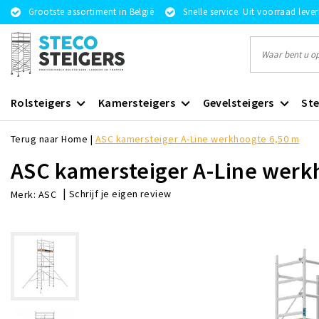
Grootste assortiment in België
Snelle service. Uit voorraad leve
Rolsteigers
Kamersteigers
Gevelsteigers
Ste
Terug naar Home
|
ASC kamersteiger A-Line werkhoogte 6,50 m
ASC kamersteiger A-Line werk
|
Schrijf je eigen review
Merk:
ASC