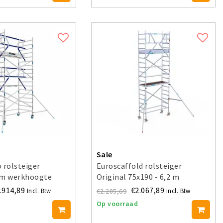
Sale
 rolsteiger
Euroscaffold rolsteiger
2m werkhoogte
Original 75x190 - 6,2 m
uning enkel
werkhoogte
.914,89
€2.067,89
€2.285,69
Incl. Btw
Incl. Btw
Op voorraad