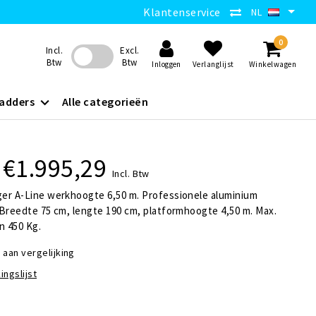
Klantenservice
NL
0
Incl.
Excl.
Btw
Btw
Inloggen
Verlanglijst
Winkelwagen
adders
Alle categorieën
€1.995,29
Incl. Btw
er A-Line werkhoogte 6,50 m. Professionele aluminium
Breedte 75 cm, lengte 190 cm, platformhoogte 4,50 m. Max.
 450 Kg.
aan vergelijking
ingslijst