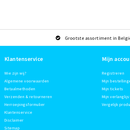
Grootste assortiment in Belgi
Klantenservice
Mijn accou
Wie zijn wij?
Registreren
Algemene voorwaarden
Mijn bestelling
Betaalmethoden
Mijn tickets
Verzenden & retourneren
Mijn verlanglijs
Herroepingsformulier
Vergelijk prod
Klantenservice
Disclaimer
Sitemap