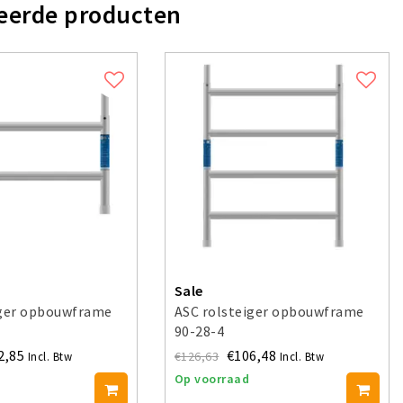
eerde producten
Sale
iger opbouwframe
ASC rolsteiger opbouwframe
90-28-4
2,85
€106,48
€126,63
Incl. Btw
Incl. Btw
Op voorraad