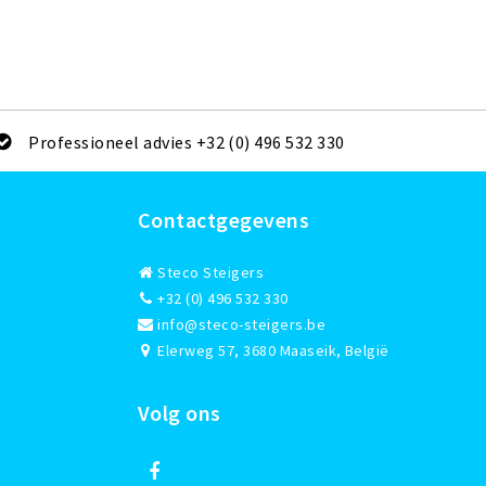
Professioneel advies +32 (0) 496 532 330
Contactgegevens
Steco Steigers
+32 (0) 496 532 330
info@steco-steigers.be
Elerweg 57, 3680 Maaseik, België
Volg ons