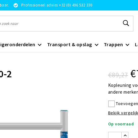
rbaar.
Professioneel advies +32 (0) 496 532 330
igeronderdelen
Transport & opslag
Trappen
L
€
0-2
€89,27
Kopleuning voo
andere merken.
Toevoegen 
Bekijk vergelijk
Op voorraad