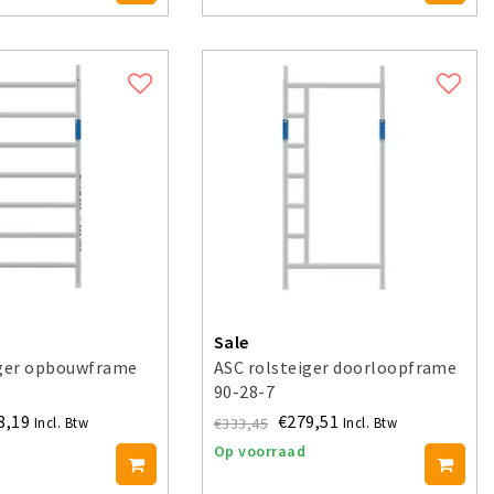
Sale
iger opbouwframe
ASC rolsteiger doorloopframe
90-28-7
8,19
€279,51
€333,45
Incl. Btw
Incl. Btw
Op voorraad