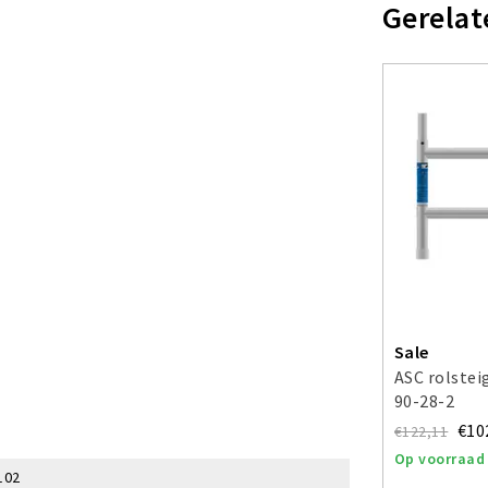
Gerelat
Sale
ASC rolste
90-28-2
€10
€122,11
Op voorraad
102