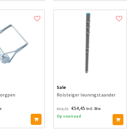
Sale
borgpen
Rolsteiger leuningstaander
€54,45
€64,81
w
Incl. Btw
Op voorraad