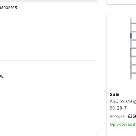
98002935
ew
Sale
ASC rolste
90-28-7
€16
€200,48
Op voorraad