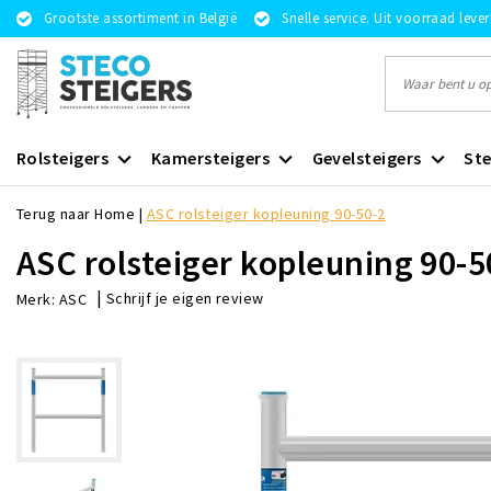
Grootste assortiment in België
Snelle service. Uit voorraad leve
Rolsteigers
Kamersteigers
Gevelsteigers
Ste
Terug naar Home
|
ASC rolsteiger kopleuning 90-50-2
ASC rolsteiger kopleuning 90-5
|
Schrijf je eigen review
Merk:
ASC