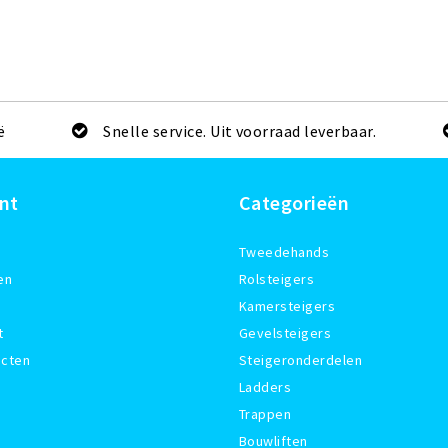
ë
Snelle service. Uit voorraad leverbaar.
nt
Categorieën
Tweedehands
en
Rolsteigers
Kamersteigers
t
Gevelsteigers
ucten
Steigeronderdelen
Ladders
Trappen
Bouwliften