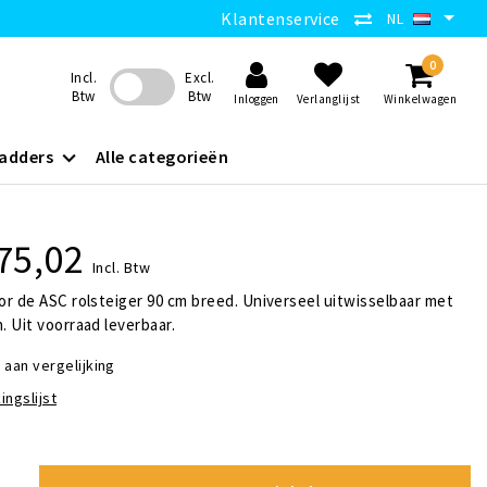
Klantenservice
NL
0
Incl.
Excl.
Btw
Btw
Inloggen
Verlanglijst
Winkelwagen
adders
Alle categorieën
75,02
Incl. Btw
r de ASC rolsteiger 90 cm breed. Universeel uitwisselbaar met
 Uit voorraad leverbaar.
aan vergelijking
ingslijst