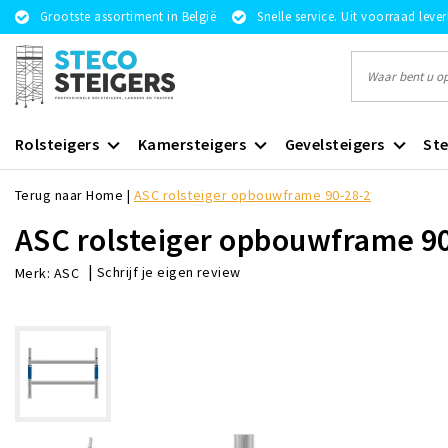
Grootste assortiment in België
Snelle service. Uit voorraad leve
Rolsteigers
Kamersteigers
Gevelsteigers
Ste
Terug naar Home
|
ASC rolsteiger opbouwframe 90-28-2
ASC rolsteiger opbouwframe 9
|
Schrijf je eigen review
Merk:
ASC