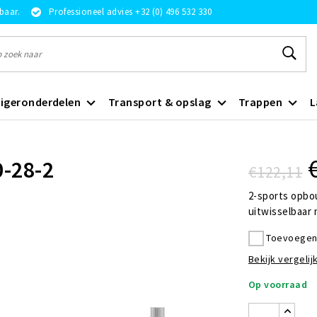
rbaar.
Professioneel advies +32 (0) 496 532 330
igeronderdelen
Transport & opslag
Trappen
L
0-28-2
€122,11
2-sports opbo
uitwisselbaar 
Toevoegen 
Bekijk vergelijk
Op voorraad