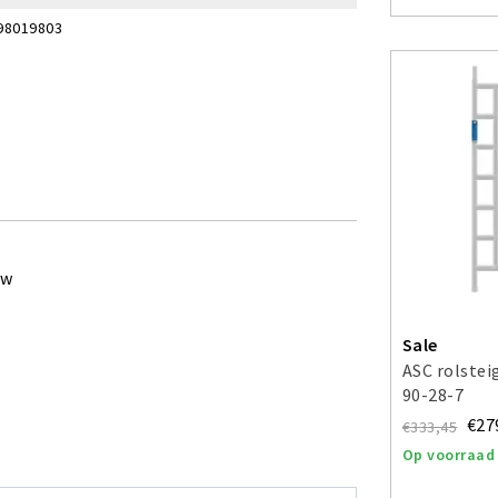
98019803
ew
Sale
ASC rolste
90-28-7
€27
€333,45
Op voorraad