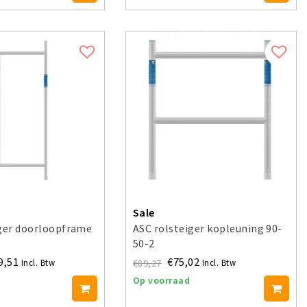
Sale
iger doorloopframe
ASC rolsteiger kopleuning 90-
50-2
9,51
€75,02
€89,27
Incl. Btw
Incl. Btw
Op voorraad