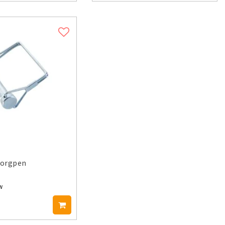
borgpen
w