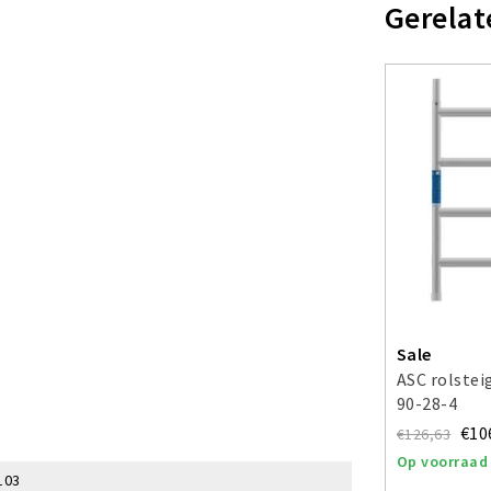
Gerelat
Sale
ASC rolste
90-28-4
€10
€126,63
Op voorraad
103