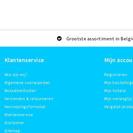
Grootste assortiment in Belgi
Klantenservice
Mijn accou
Wie zijn wij?
Registreren
Algemene voorwaarden
Mijn bestelling
Betaalmethoden
Mijn tickets
Verzenden & retourneren
Mijn verlanglijs
Herroepingsformulier
Vergelijk prod
Klantenservice
Disclaimer
Sitemap