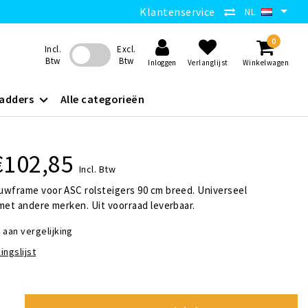
Klantenservice
NL
0
Incl.
Excl.
Btw
Btw
Inloggen
Verlanglijst
Winkelwagen
adders
Alle categorieën
€102,85
Incl. Btw
uwframe voor ASC rolsteigers 90 cm breed. Universeel
met andere merken. Uit voorraad leverbaar.
aan vergelijking
ingslijst