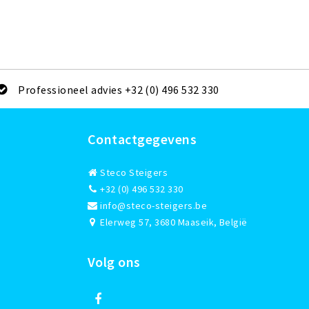
Professioneel advies +32 (0) 496 532 330
Contactgegevens
Steco Steigers
+32 (0) 496 532 330
info@steco-steigers.be
Elerweg 57, 3680 Maaseik, België
Volg ons