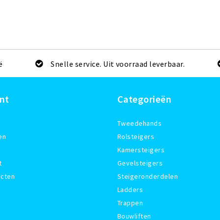
ë
Snelle service. Uit voorraad leverbaar.
nt
Categorieën
Tweedehands
en
Rolsteigers
Kamersteigers
t
Gevelsteigers
ucten
Steigeronderdelen
Ladders
Trappen
Bouwliften