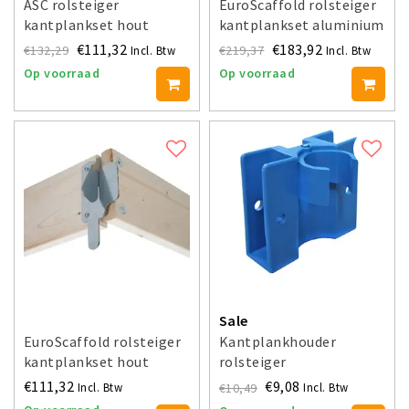
ASC rolsteiger
EuroScaffold rolsteiger
kantplankset hout
kantplankset aluminium
€111,32
€183,92
€132,29
€219,37
Incl. Btw
Incl. Btw
Op voorraad
Op voorraad
Sale
EuroScaffold rolsteiger
Kantplankhouder
kantplankset hout
rolsteiger
€111,32
€9,08
€10,49
Incl. Btw
Incl. Btw