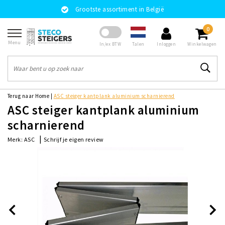
Grootste assortiment in België
0
Menu
Talen
In/ex BTW
Inloggen
Winkelwagen
Terug naar Home
|
ASC steiger kantplank aluminium scharnierend
ASC steiger kantplank aluminium
scharnierend
|
Schrijf je eigen review
Merk:
ASC