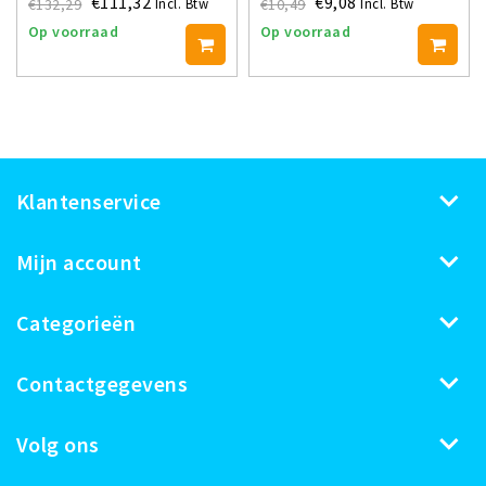
€111,32
€9,08
€132,29
€10,49
Incl. Btw
Incl. Btw
Op voorraad
Op voorraad
Klantenservice
Mijn account
Categorieën
Contactgegevens
Volg ons