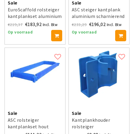
Sale
Sale
EuroScaffold rolsteiger
ASC steiger kantplank
kantplankset aluminium
aluminium scharnierend
€183,92
€196,02
€219,37
€233,29
Incl. Btw
Incl. Btw
Op voorraad
Op voorraad
Sale
Sale
ASC rolsteiger
Kantplankhouder
kantplankset hout
rolsteiger