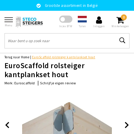
Grootste assortiment in België
0
Menu
Talen
In/ex BTW
Inloggen
Winkelwagen
Terug naar Home
|
EuroScaffold rolsteiger kantplankset hout
EuroScaffold rolsteiger
kantplankset hout
|
Schrijf je eigen review
Merk:
Euroscaffold