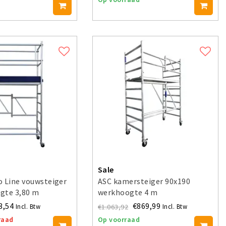
Sale
 Line vouwsteiger
ASC kamersteiger 90x190
gte 3,80 m
werkhoogte 4 m
3,54
€869,99
€1.063,92
Incl. Btw
Incl. Btw
raad
Op voorraad