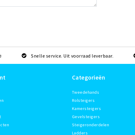
ë
Snelle service. Uit voorraad leverbaar.
nt
Categorieën
Tweedehands
en
Rolsteigers
Kamersteigers
t
Gevelsteigers
ucten
Steigeronderdelen
Ladders