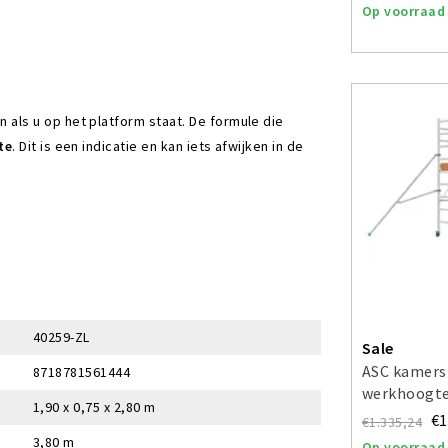
Op voorraad
ls u op het platform staat. De formule die
te
. Dit is een indicatie en kan iets afwijken in de
40259-ZL
Sale
ASC kamers
8718781561444
werkhoogte
1,90 x 0,75 x 2,80 m
€1
€1.335,24
3,80 m
Op voorraad