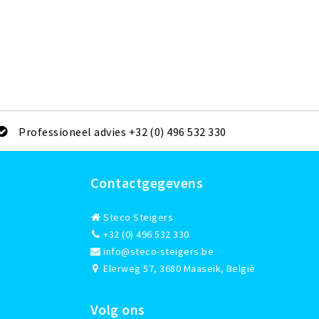
Professioneel advies +32 (0) 496 532 330
Contactgegevens
Steco Steigers
+32 (0) 496 532 330
info@steco-steigers.be
Elerweg 57, 3680 Maaseik, België
Volg ons