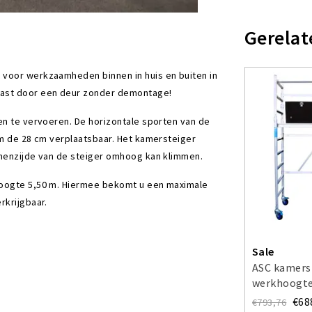
Gerelat
t voor werkzaamheden binnen in huis en buiten in
past door een deur zonder demontage!
en te vervoeren. De horizontale sporten van de
om de 28 cm verplaatsbaar. Het kamersteiger
nnenzijde van de steiger omhoog kan klimmen.
hoogte 5,50 m. Hiermee bekomt u een maximale
erkrijgbaar.
Sale
ASC kamers
werkhoogte
€68
€793,76