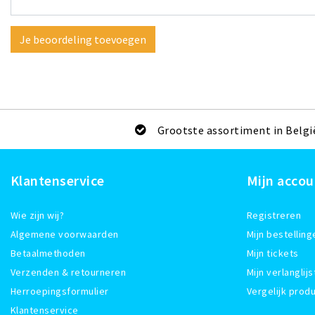
Je beoordeling toevoegen
Grootste assortiment in Belgi
Klantenservice
Mijn accou
Wie zijn wij?
Registreren
Algemene voorwaarden
Mijn bestelling
Betaalmethoden
Mijn tickets
Verzenden & retourneren
Mijn verlanglijs
Herroepingsformulier
Vergelijk prod
Klantenservice