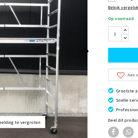
Bekijk vergelijk
Op voorraad
Aan v
Grootste a
Snelle serv
Profession
Deel dit produ
eelding te vergroten