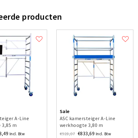
eerde producten
Sale
teiger A-Line
ASC kamersteiger A-Line
 3,85 m
werkhoogte 3,80 m
8,49
€833,69
€928,07
Incl. Btw
Incl. Btw