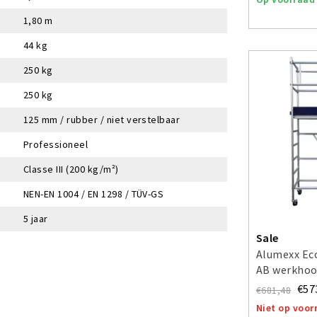
1,80 m
44 kg
250 kg
250 kg
125 mm / rubber / niet verstelbaar
Professioneel
Classe III (200 kg/m²)
NEN-EN 1004 / EN 1298 / TÜV-GS
5 jaar
Sale
Alumexx Eco
AB werkhoo
€57
€681,48
Niet op voor