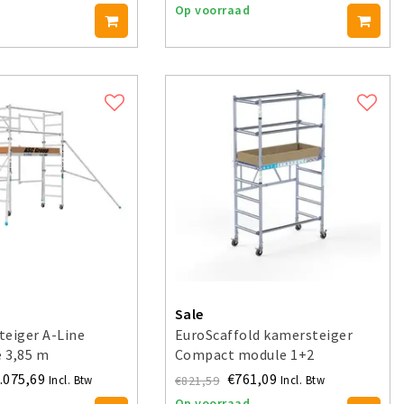
Op voorraad
Sale
teiger A-Line
EuroScaffold kamersteiger
 3,85 m
Compact module 1+2
werkhoogte 3,5 m
.075,69
€761,09
€821,59
Incl. Btw
Incl. Btw
Op voorraad