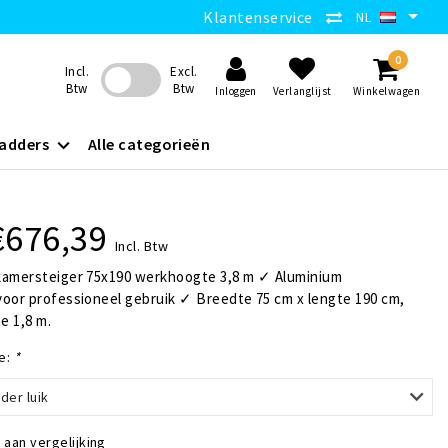
Klantenservice
NL
0
Incl.
Excl.
Btw
Btw
Inloggen
Verlanglijst
Winkelwagen
adders
Alle categorieën
€676,39
Incl. Btw
kamersteiger 75x190 werkhoogte 3,8 m ✓ Aluminium
voor professioneel gebruik ✓ Breedte 75 cm x lengte 190 cm,
e 1,8 m.
e:
*
der luik
aan vergelijking