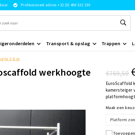
rbaar.
Professioneel advies +32 (0) 496 532 330
igeronderdelen
Transport & opslag
Trappen
L
ogte 3,8 m
oscaffold werkhoogte
€769,50
EuroScaffold 
kamersteiger 
platformhoogt
Maak een keuz
Platform zon
Toevoegen 