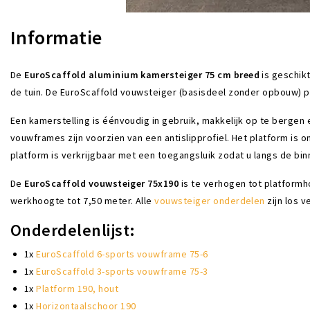
Informatie
De
EuroScaffold aluminium kamersteiger
75 cm breed
is geschik
de tuin. De EuroScaffold vouwsteiger (basisdeel zonder opbouw) 
Een kamerstelling is éénvoudig in gebruik, makkelijk op te bergen 
vouwframes zijn voorzien van een antislipprofiel. Het platform is 
platform is verkrijgbaar met een toegangsluik zodat u langs de bi
De
EuroScaffold
vouwsteiger 75x190
is te verhogen tot platform
werkhoogte tot 7,50 meter. Alle
vouwsteiger onderdelen
zijn los v
Onderdelenlijst:
1x
EuroScaffold 6-sports vouwframe 75-6
1x
EuroScaffold 3-sports vouwframe 75-3
1x
Platform 190, hout
1x
Horizontaalschoor 190