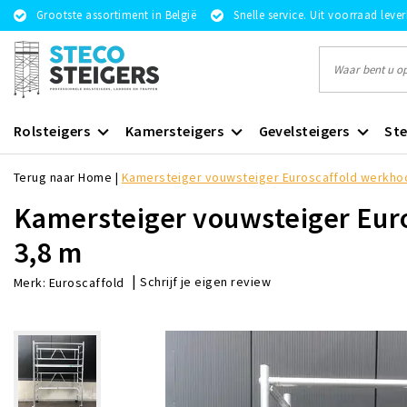
Grootste assortiment in België
Snelle service. Uit voorraad leve
Rolsteigers
Kamersteigers
Gevelsteigers
Ste
Terug naar Home
|
Kamersteiger vouwsteiger Euroscaffold werkho
Kamersteiger vouwsteiger Eur
3,8 m
|
Schrijf je eigen review
Merk:
Euroscaffold