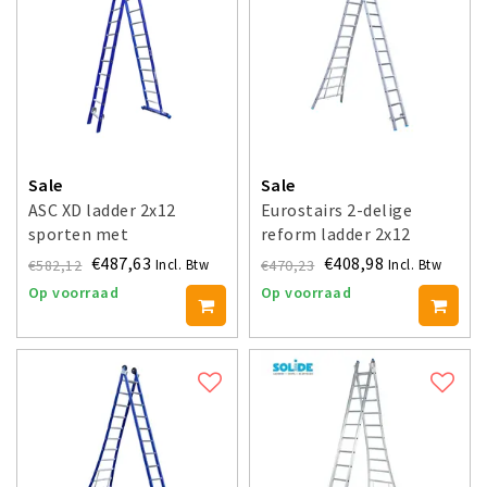
Sale
Sale
ASC XD ladder 2x12
Eurostairs 2-delige
sporten met
reform ladder 2x12
stabilisatiebalk
sporten
€487,63
€408,98
€582,12
€470,23
Incl. Btw
Incl. Btw
Op voorraad
Op voorraad