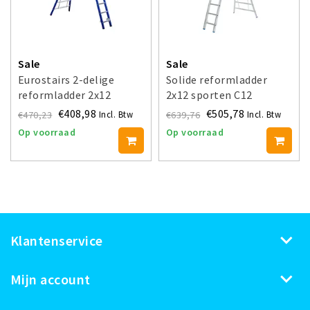
Sale
Sale
Eurostairs 2-delige
Solide reformladder
reformladder 2x12
2x12 sporten C12
sporten uitgebogen
€408,98
€505,78
€470,23
€639,76
Incl. Btw
Incl. Btw
blauw
Op voorraad
Op voorraad
Klantenservice
Mijn account