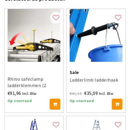
Sale
Rhino safeclamp
Ladderlimb ladderhaak
ladderklemmen (2
stuks)
€91,96
€35,09
€41,14
Incl. Btw
Incl. Btw
Op voorraad
Op voorraad