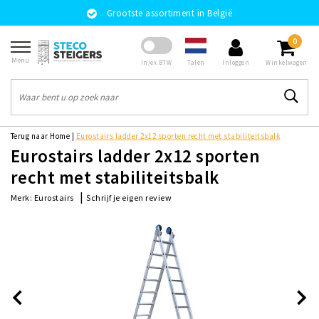
Grootste assortiment in België
0
Menu
Talen
In/ex BTW
Inloggen
Winkelwagen
Terug naar Home
|
Eurostairs ladder 2x12 sporten recht met stabiliteitsbalk
Eurostairs ladder 2x12 sporten
recht met stabiliteitsbalk
|
Schrijf je eigen review
Merk:
Eurostairs