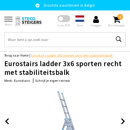
Grootste assortiment in België
0
Menu
Talen
In/ex BTW
Inloggen
Winkelwagen
Terug naar Home
|
Eurostairs ladder 3x6 sporten recht met stabiliteitsbalk
Eurostairs ladder 3x6 sporten recht
met stabiliteitsbalk
|
Schrijf je eigen review
Merk:
Eurostairs