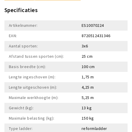
Specificaties
Artikelnummer:
ES10070224
EAN:
8720512431346
Aantal sporten:
3x6
Afstand tussen sporten (cm):
25 cm
Basis breedte (cm):
100 cm
Lengte ingeschoven (m):
1,75 m
Lengte uitgeschoven (m):
4,25 m
Maximale werkhoogte (m):
5,25 m
Gewicht (kg):
13 kg
Maximale belasting (kg):
150 kg
Type ladder:
reformladder