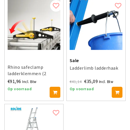
Sale
Rhino safeclamp
Ladderlimb ladderhaak
ladderklemmen (2
stuks)
€91,96
€35,09
€41,14
Incl. Btw
Incl. Btw
Op voorraad
Op voorraad