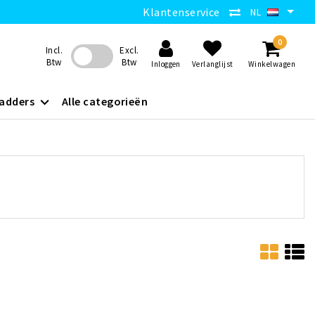
Klantenservice
NL
0
Incl.
Excl.
Btw
Btw
Inloggen
Verlanglijst
Winkelwagen
adders
Alle categorieën