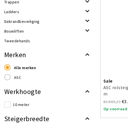
Trappen
Ladders
Dakrandbeveiliging
Bouwliften
Tweedehands
Merken
Alle merken
ASC
Sale
ASC rolstei
Werkhoogte
m
€3
€3.869,23
10 meter
Op voorraad
Steigerbreedte