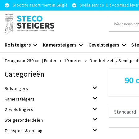
Grootste assortiment in België
Snelle service. Uit voorraad leve
Rolsteigers
Kamersteigers
Gevelsteigers
Ste
Terug naar 250 cm
|
Finder
10 meter
Doe-het-zelf / Semi-pro
Categorieën
90 
Rolsteigers
Kamersteigers
Gevelsteigers
Steigeronderdelen
Transport & opslag