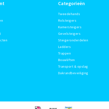
nt
Categorieën
Tweedehands
en
Rolsteigers
Kamersteigers
t
Gevelsteigers
ucten
Steigeronderdelen
Ladders
Trappen
Bouwliften
Transport & opslag
Dakrandbeveiliging