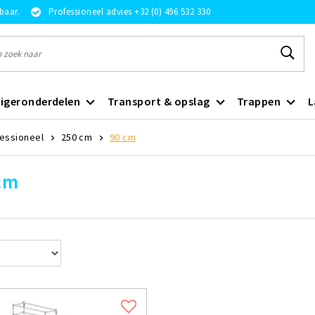
rbaar.
Professioneel advies +32 (0) 496 532 330
igeronderdelen
Transport & opslag
Trappen
L
fessioneel
250 cm
90 cm
cm