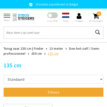
Grootste assortiment in België
0
Menu
Talen
In/ex BTW
Inloggen
Winkelwagen
Terug naar 250 cm
|
Finder
13 meter
Doe-het-zelf / Semi-
professioneel
250 cm
135 cm
135 cm
Filters