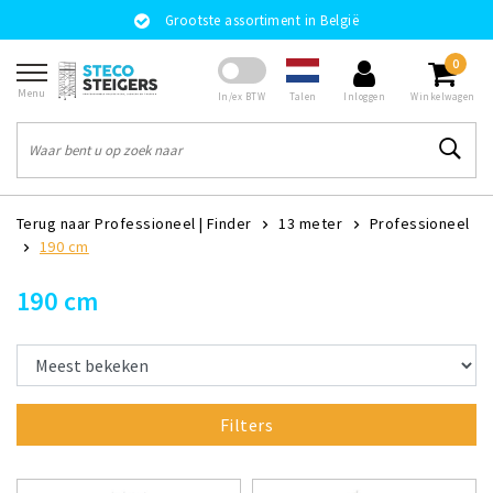
Grootste assortiment in België
0
Menu
Talen
In/ex BTW
Inloggen
Winkelwagen
Terug naar Professioneel
|
Finder
13 meter
Professioneel
190 cm
190 cm
Filters