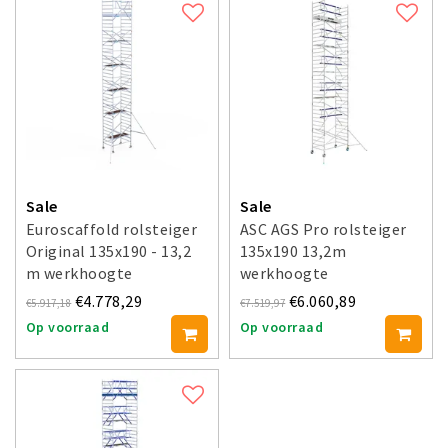
Sale
Sale
Euroscaffold rolsteiger
ASC AGS Pro rolsteiger
Original 135x190 - 13,2
135x190 13,2m
m werkhoogte
werkhoogte
voorloopleuning enkel
€4.778,29
€6.060,89
€5.917,18
€7.519,97
Op voorraad
Op voorraad