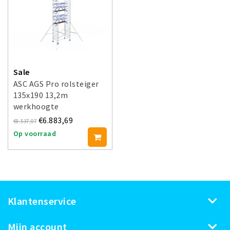
Sale
ASC AGS Pro rolsteiger
135x190 13,2m
werkhoogte
voorloopleuning dubbel
€6.883,69
€8.537,07
Op voorraad
Klantenservice
Mijn account