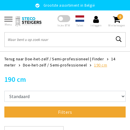
Grootste assortiment in België
0
Menu
Talen
In/ex BTW
Inloggen
Winkelwagen
Terug naar Doe-het-zelf / Semi-professioneel
|
Finder
14
meter
Doe-het-zelf / Semi-professioneel
190 cm
190 cm
Filters