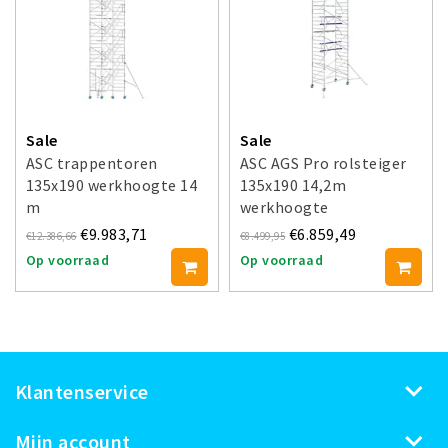
Sale
Sale
ASC trappentoren
ASC AGS Pro rolsteiger
135x190 werkhoogte 14
135x190 14,2m
m
werkhoogte
voorloopleuning enkel
€9.983,71
€6.859,49
€12.386,66
€8.499,95
Op voorraad
Op voorraad
Klantenservice
Mijn account