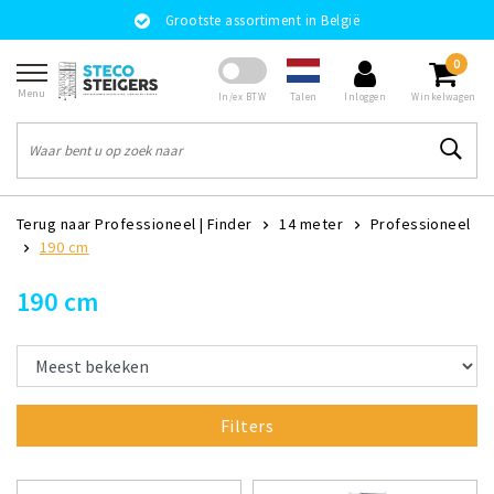
Grootste assortiment in België
0
Menu
Talen
In/ex BTW
Inloggen
Winkelwagen
Terug naar Professioneel
|
Finder
14 meter
Professioneel
190 cm
190 cm
Filters