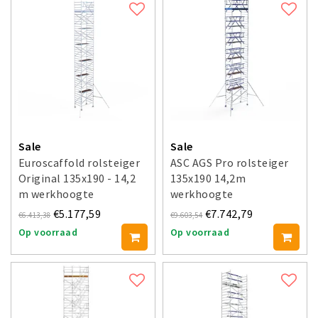
Sale
Sale
Euroscaffold rolsteiger
ASC AGS Pro rolsteiger
Original 135x190 - 14,2
135x190 14,2m
m werkhoogte
werkhoogte
voorloopleuning dubbel
€5.177,59
€7.742,79
€6.413,38
€9.603,54
Op voorraad
Op voorraad