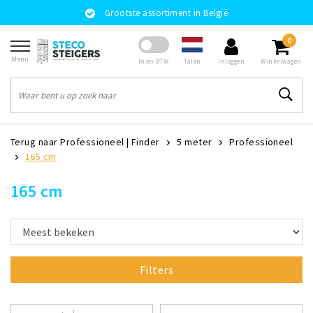
Grootste assortiment in België
0
Menu
Talen
In/ex BTW
Inloggen
Winkelwagen
Terug naar Professioneel
|
Finder
5 meter
Professioneel
165 cm
165 cm
Filters