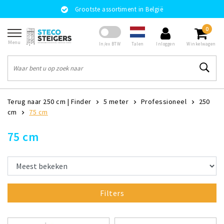
Grootste assortiment in België
0
Menu
Talen
In/ex BTW
Inloggen
Winkelwagen
Terug naar 250 cm
|
Finder
5 meter
Professioneel
250
cm
75 cm
75 cm
Filters