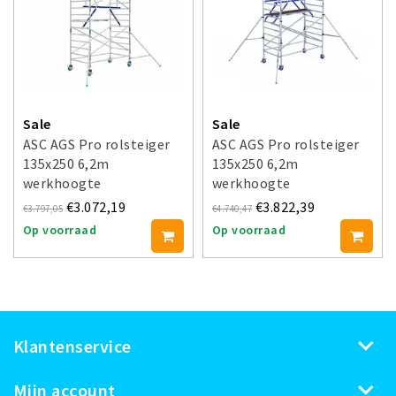
Sale
Sale
ASC AGS Pro rolsteiger
ASC AGS Pro rolsteiger
135x250 6,2m
135x250 6,2m
werkhoogte
werkhoogte
voorloopleuning enkel
voorloopleuning dubbel
€3.072,19
€3.822,39
€3.797,05
€4.740,47
Op voorraad
Op voorraad
Klantenservice
Mijn account