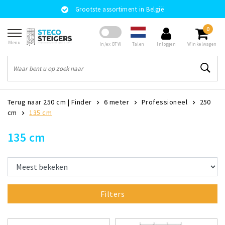
Grootste assortiment in België
0
Menu
Talen
In/ex BTW
Inloggen
Winkelwagen
Terug naar 250 cm
|
Finder
6 meter
Professioneel
250
cm
135 cm
135 cm
Filters