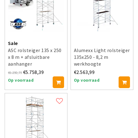
Sale
ASC rolsteiger 135 x 250
Alumexx Light rolsteiger
x 8 m + afsluitbare
135x250 - 8,2 m
aanhanger
werkhoogte
€5.758,39
€2.563,99
€6.290,79
Op voorraad
Op voorraad