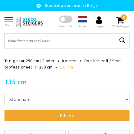
Grootste assortiment in België
0
Menu
Talen
In/ex BTW
Inloggen
Winkelwagen
Terug naar 250 cm
|
Finder
8 meter
Doe-het-zelf / Semi-
professioneel
250 cm
135 cm
135 cm
Filters