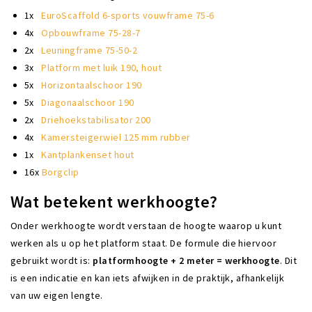
1x
EuroScaffold 6-sports vouwframe 75-6
4x
Opbouwframe 75-28-7
2x
Leuningframe 75-50-2
3x
Platform met luik 190, hout
5x
Horizontaalschoor 190
5x
Diagonaalschoor 190
2x
Driehoekstabilisator 200
4x
Kamersteigerwiel 125 mm rubber
1x
Kantplankenset hout
16x
Borgclip
Wat betekent werkhoogte?
Onder werkhoogte wordt verstaan de hoogte waarop u kunt
werken als u op het platform staat. De formule die hiervoor
gebruikt wordt is:
platformhoogte + 2 meter = werkhoogte
. Dit
is een indicatie en kan iets afwijken in de praktijk, afhankelijk
van uw eigen lengte.