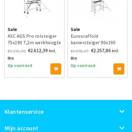
Sale
Sale
ASC AGS Pro rolsteiger
Euroscaffold
75x190 7,2m werkhoogte
kamersteiger 90x190
voorloopleuning enkel
werkhoogte 7,5 m
€2.612,39
€2.257,86
€3.232,30
€2.696,47
Incl.
Incl.
Btw
Btw
Op voorraad
Op voorraad
Klantenservice
Mijn account