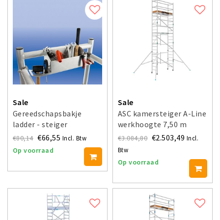
Sale
Sale
Gereedschapsbakje
ASC kamersteiger A-Line
ladder - steiger
werkhoogte 7,50 m
€66,55
€2.503,49
€80,14
€3.084,80
Incl. Btw
Incl.
Btw
Op voorraad
Op voorraad