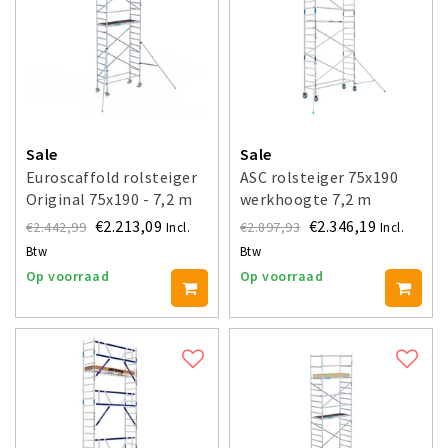
Sale
Sale
Euroscaffold rolsteiger
ASC rolsteiger 75x190
Original 75x190 - 7,2 m
werkhoogte 7,2 m
werkhoogte
€2.213,09
€2.346,19
€2.442,99
€2.897,93
Incl.
Incl.
Btw
Btw
Op voorraad
Op voorraad