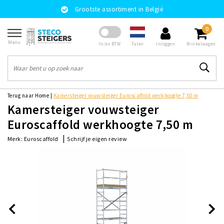
Grootste assortiment in België
0
Menu
Talen
In/ex BTW
Inloggen
Winkelwagen
Terug naar Home
|
Kamersteiger vouwsteiger Euroscaffold werkhoogte 7,50 m
Kamersteiger vouwsteiger
Euroscaffold werkhoogte 7,50 m
|
Schrijf je eigen review
Merk:
Euroscaffold