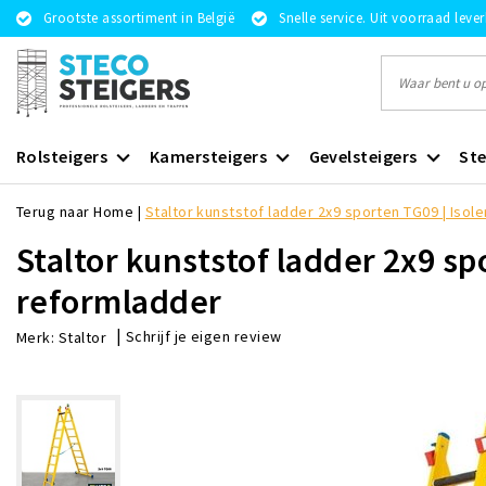
Grootste assortiment in België
Snelle service. Uit voorraad leve
Rolsteigers
Kamersteigers
Gevelsteigers
Ste
Terug naar Home
|
Staltor kunststof ladder 2x9 sporten TG09 | Iso
Staltor kunststof ladder 2x9 sp
reformladder
|
Schrijf je eigen review
Merk:
Staltor