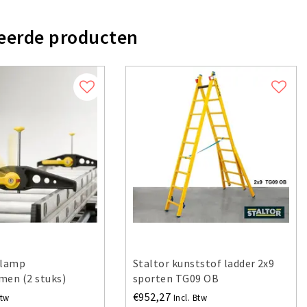
eerde producten
clamp
Staltor kunststof ladder 2x9
men (2 stuks)
sporten TG09 OB
€952,27
Btw
Incl. Btw