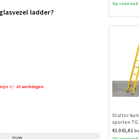
Op voorraad
glasvezel ladder?
mijn +/- 10 werkdagen.
Staltor kun
sporten TG
€1.041,81
In
TG09
Op voorraad