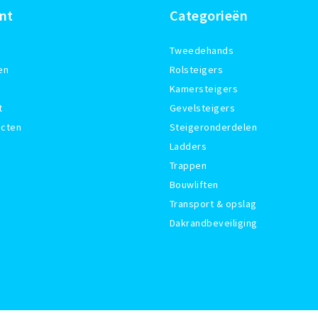
nt
Categorieën
Tweedehands
en
Rolsteigers
Kamersteigers
t
Gevelsteigers
ucten
Steigeronderdelen
Ladders
Trappen
Bouwliften
Transport & opslag
Dakrandbeveiliging