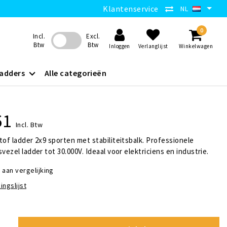
Klantenservice
NL
0
Incl.
Excl.
Btw
Btw
Inloggen
Verlanglijst
Winkelwagen
adders
Alle categorieën
61
Incl. Btw
tof ladder 2x9 sporten met stabiliteitsbalk. Professionele
vezel ladder tot 30.000V. Ideaal voor elektriciens en industrie.
aan vergelijking
ingslijst