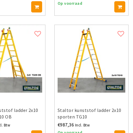
Op voorraad
ststof ladder 2x10
Staltor kunststof ladder 2x10
10 OB
sporten TG10
€987,36
cl. Btw
Incl. Btw
Op voorraad