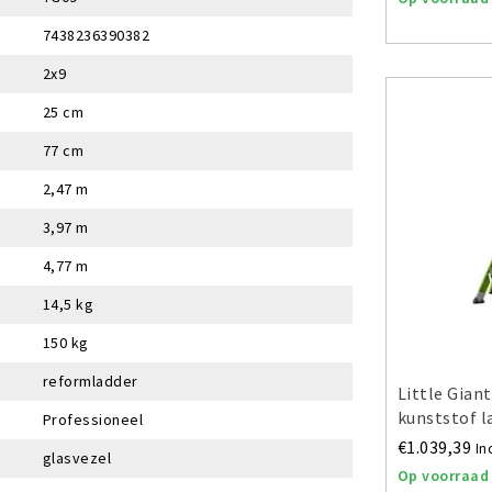
7438236390382
2x9
25 cm
77 cm
2,47 m
3,97 m
4,77 m
14,5 kg
150 kg
reformladder
Little Gian
kunststof l
Professioneel
€1.039,39
In
glasvezel
Op voorraad