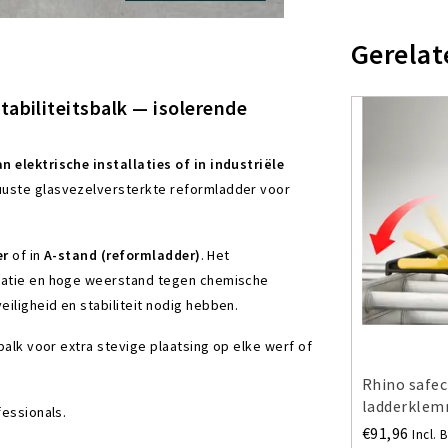
Gerelat
abiliteitsbalk — isolerende
n elektrische installaties of in industriële
uuste glasvezelversterkte reformladder voor
er
of in
A-stand (reformladder)
. Het
olatie en hoge weerstand tegen chemische
iligheid en stabiliteit nodig hebben.
balk voor extra stevige plaatsing op elke werf of
Rhino safe
ladderklem
fessionals.
€91,96
Incl. 