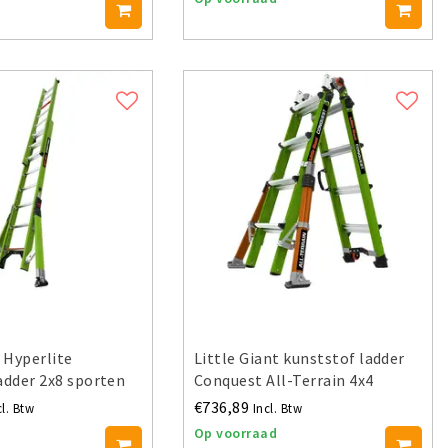
t Hyperlite
Little Giant kunststof ladder
adder 2x8 sporten
Conquest All-Terrain 4x4
€736,89
cl. Btw
Incl. Btw
Op voorraad