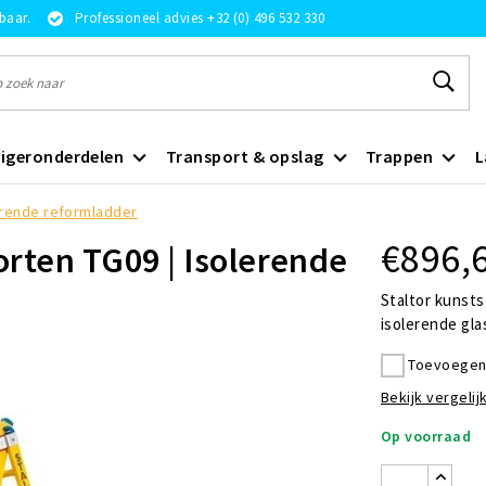
rbaar.
Professioneel advies +32 (0) 496 532 330
igeronderdelen
Transport & opslag
Trappen
L
lerende reformladder
€896,
orten TG09 | Isolerende
Staltor kunsts
isolerende glas
Toevoegen 
Bekijk vergelijk
Op voorraad