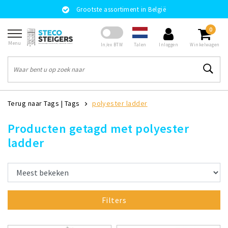
Grootste assortiment in België
0
Menu
Talen
In/ex BTW
Inloggen
Winkelwagen
Terug naar Tags
|
Tags
polyester ladder
Producten getagd met polyester
ladder
Filters