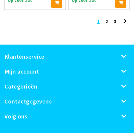
Op voorraad
Op voorraad
1
2
3
Klantenservice
Mijn account
Categorieën
Contactgegevens
Volg ons