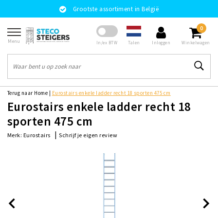
Grootste assortiment in België
0
Menu
Talen
In/ex BTW
Inloggen
Winkelwagen
Terug naar Home
|
Eurostairs enkele ladder recht 18 sporten 475 cm
Eurostairs enkele ladder recht 18
sporten 475 cm
|
Schrijf je eigen review
Merk:
Eurostairs