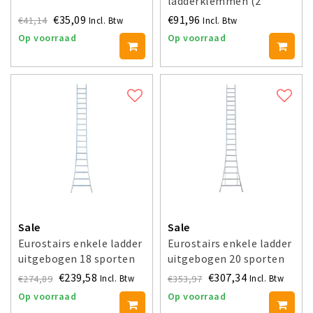
ladderklemmen (2
stuks)
€35,09
€91,96
€41,14
Incl. Btw
Incl. Btw
Op voorraad
Op voorraad
Sale
Sale
Eurostairs enkele ladder
Eurostairs enkele ladder
uitgebogen 18 sporten
uitgebogen 20 sporten
475 cm
525 cm
€239,58
€307,34
€274,89
€353,97
Incl. Btw
Incl. Btw
Op voorraad
Op voorraad