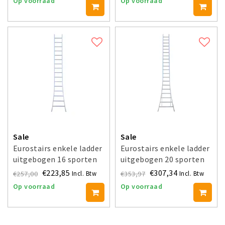
Op voorraad
Op voorraad
Sale
Sale
Eurostairs enkele ladder
Eurostairs enkele ladder
uitgebogen 16 sporten
uitgebogen 20 sporten
425 cm
525 cm
€223,85
€307,34
€257,00
€353,97
Incl. Btw
Incl. Btw
Op voorraad
Op voorraad