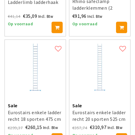
Rhino safeclamp
Ladderlimb ladderhaak
ladderklemmen (2
stuks)
€35,09
€91,96
€41,14
Incl. Btw
Incl. Btw
Op voorraad
Op voorraad
Sale
Sale
Eurostairs enkele ladder
Eurostairs enkele ladder
recht 18 sporten 475 cm
recht 20 sporten 525 cm
€260,15
€310,97
€299,37
€357,74
Incl. Btw
Incl. Btw