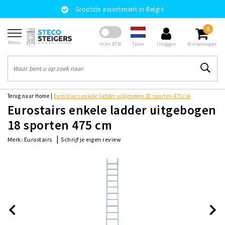
Grootste assortiment in België
0
Menu
Talen
In/ex BTW
Inloggen
Winkelwagen
Terug naar Home
|
Eurostairs enkele ladder uitgebogen 18 sporten 475 cm
Eurostairs enkele ladder uitgebogen
18 sporten 475 cm
|
Schrijf je eigen review
Merk:
Eurostairs