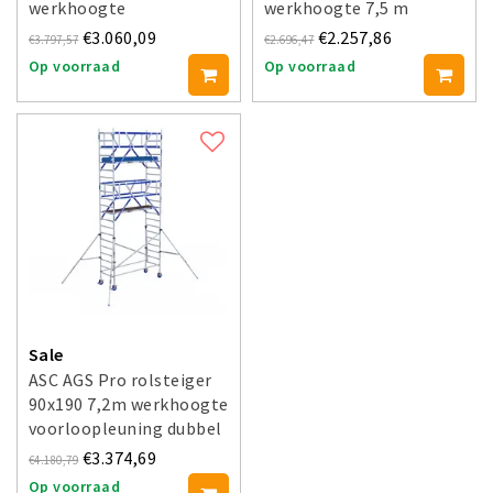
werkhoogte
werkhoogte 7,5 m
voorloopleuning enkel
€3.060,09
€2.257,86
€3.797,57
€2.696,47
Op voorraad
Op voorraad
Sale
ASC AGS Pro rolsteiger
90x190 7,2m werkhoogte
voorloopleuning dubbel
€3.374,69
€4.180,79
Op voorraad