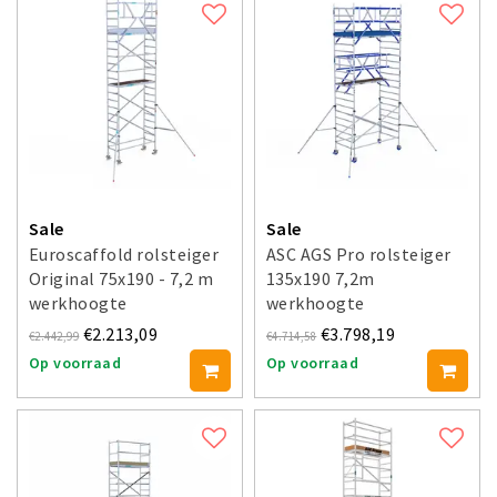
Sale
Sale
Euroscaffold rolsteiger
ASC AGS Pro rolsteiger
Original 75x190 - 7,2 m
135x190 7,2m
werkhoogte
werkhoogte
voorloopleuning dubbel
€2.213,09
€3.798,19
€2.442,99
€4.714,58
Op voorraad
Op voorraad