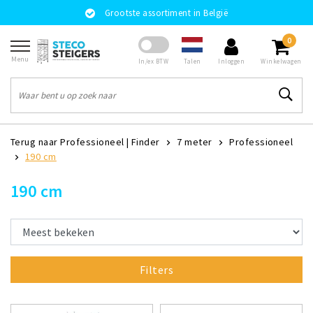
Grootste assortiment in België
0
Menu
Talen
In/ex BTW
Inloggen
Winkelwagen
Terug naar Professioneel
|
Finder
7 meter
Professioneel
190 cm
190 cm
Filters