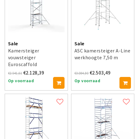
Sale
Sale
Kamersteiger
ASC kamersteiger A-Line
vouwsteiger
werkhoogte 7,50 m
Euroscaffold
werkhoogte 7,50 m
€2.128,39
€2.503,49
€2.541,61
€3.084,80
Op voorraad
Op voorraad