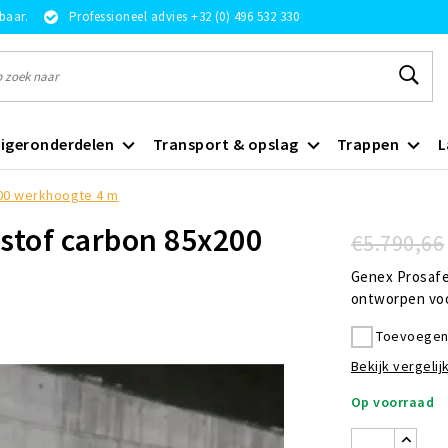
rbaar.
Professioneel advies +32 (0) 496 532 330
igeronderdelen
Transport & opslag
Trappen
L
200 werkhoogte 4 m
tstof carbon 85x200
€5.790,66
Genex Prosafe 
ontworpen voor
Toevoegen 
Bekijk vergelijk
Op voorraad