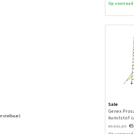
Op voorraad
Sale
Genex Prosa
erstelbaar)
kunststof 
werkhoogte
€5
€6.801,80
Op voorraad