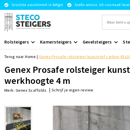
Grootste assortiment in België
Snelle service. Uit voorraad leve
Rolsteigers
Kamersteigers
Gevelsteigers
Ste
Terug naar Home
|
Genex Prosafe rolsteiger kunststof carbon 85x
Genex Prosafe rolsteiger kuns
werkhoogte 4 m
|
Schrijf je eigen review
Merk:
Genex Scaffolds