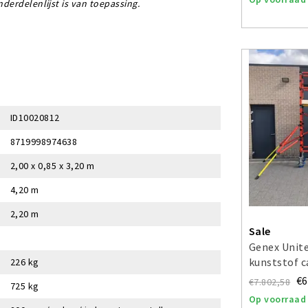
derdelenlijst is van toepassing.
ID10020812
8719998974638
2,00 x 0,85 x 3,20 m
4,20 m
2,20 m
Sale
Genex Unite
kunststof 
226 kg
werkhoogte
€6
€7.802,58
725 kg
Op voorraad