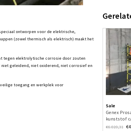
Gerelat
speciaal ontworpen voor de elektrische,
happen (zowel thermisch als elektrisch) maakt het
nt tegen elektrolytische corrosie door zouten
niet geleidend, niet oxiderend, niet corrosief en
 veilige toegang en werkplek voor
Sale
Genex Prosa
kunststof 
werkhoogte
€4
€6.020,31