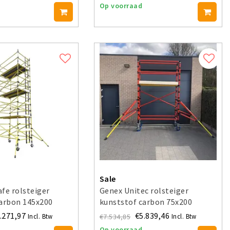
Op voorraad
Sale
fe rolsteiger
Genex Unitec rolsteiger
carbon 145x200
kunststof carbon 75x200
 4 m
werkhoogte 4 m
.271,97
€5.839,46
€7.534,85
Incl. Btw
Incl. Btw
Op voorraad