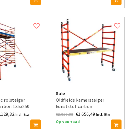
Sale
c rolsteiger
Oldfields kamersteiger
carbon 135x250
kunststof carbon
 4 m
.129,32
€1.656,49
€2.050,93
Incl. Btw
Incl. Btw
Op voorraad