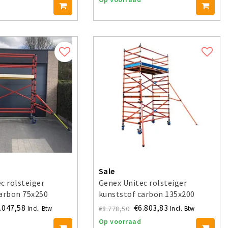
Sale
c rolsteiger
Genex Unitec rolsteiger
carbon 75x250
kunststof carbon 135x200
 4 m
werkhoogte 4 m
.047,58
€6.803,83
€8.778,50
Incl. Btw
Incl. Btw
Op voorraad