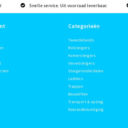
ë
Snelle service. Uit voorraad leverbaar.
nt
Categorieën
Tweedehands
en
Rolsteigers
Kamersteigers
t
Gevelsteigers
ucten
Steigeronderdelen
Ladders
Trappen
Bouwliften
Transport & opslag
Dakrandbeveiliging