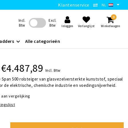
Klantenservice
NL
0
Incl.
Excl.
Btw
Btw
Inloggen
Verlanglijst
Winkelwagen
adders
Alle categorieën
€4.487,89
Incl. Btw
Span 500 rolsteiger van glasvezelversterkte kunststof, speciaal
 de elektrische, chemische industrie en voedingsnijverheid.
aan vergelijking
ingslijst