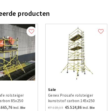
eerde producten
Sale
fe rolsteiger
Genex Prosafe rolsteiger
carbon 85x250
kunststof carbon 145x250
 4 m
werkhoogte 4 m
.665,76
€5.524,86
€7.128,13
Incl. Btw
Incl. Btw