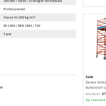
200 mm / nylon / in hoogte verstelbaar
Professioneel
Classe III (200 kg/m²)
EN 1004 / NEN 2484 / TUV
3 jaar
Sale
Genex Unite
ew
kunststof 
werkhoogte
€7
€9.198,93
Op voorraad