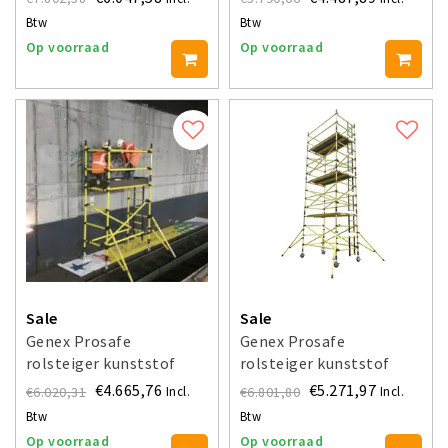
werkhoogte 4 m
Btw
Btw
Op voorraad
Op voorraad
Sale
Sale
Genex Prosafe
Genex Prosafe
rolsteiger kunststof
rolsteiger kunststof
carbon 85x250
carbon 145x200
€4.665,76
€5.271,97
€6.020,31
€6.801,80
Incl.
Incl.
werkhoogte 4 m
werkhoogte 4 m
Btw
Btw
Op voorraad
Op voorraad