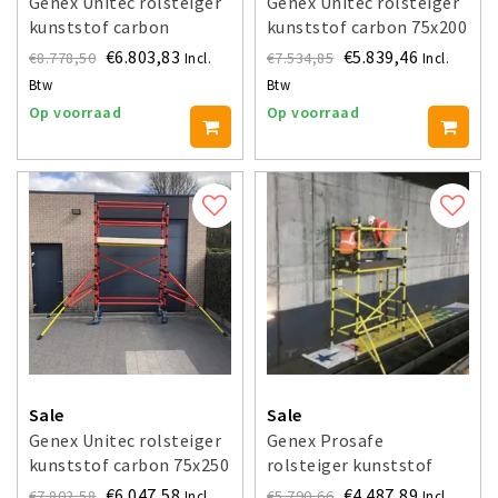
Genex Unitec rolsteiger
Genex Unitec rolsteiger
kunststof carbon
kunststof carbon 75x200
135x200 werkhoogte 4 m
werkhoogte 4 m
€6.803,83
€5.839,46
€8.778,50
€7.534,85
Incl.
Incl.
Btw
Btw
Op voorraad
Op voorraad
Sale
Sale
Genex Unitec rolsteiger
Genex Prosafe
kunststof carbon 75x250
rolsteiger kunststof
werkhoogte 4 m
carbon 85x200
€6.047,58
€4.487,89
€7.802,58
€5.790,66
Incl.
Incl.