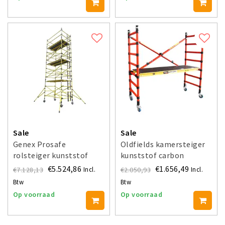
Sale
Sale
Genex Prosafe
Oldfields kamersteiger
rolsteiger kunststof
kunststof carbon
carbon 145x250
€5.524,86
€1.656,49
€7.128,13
€2.050,93
Incl.
Incl.
werkhoogte 4 m
Btw
Btw
Op voorraad
Op voorraad