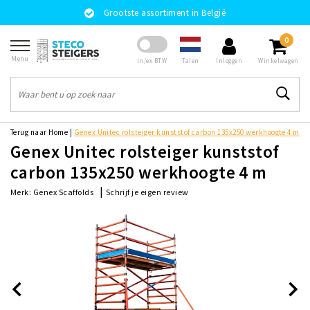
Grootste assortiment in België
0
Menu
Talen
In/ex BTW
Inloggen
Winkelwagen
Terug naar Home
|
Genex Unitec rolsteiger kunststof carbon 135x250 werkhoogte 4 m
Genex Unitec rolsteiger kunststof
carbon 135x250 werkhoogte 4 m
|
Schrijf je eigen review
Merk:
Genex Scaffolds