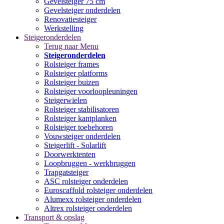
Gevelsteiger 75 cm
Gevelsteiger onderdelen
Renovatiesteiger
Werkstelling
Steigeronderdelen
Terug naar Menu
Steigeronderdelen
Rolsteiger frames
Rolsteiger platforms
Rolsteiger buizen
Rolsteiger voorloopleuningen
Steigerwielen
Rolsteiger stabilisatoren
Rolsteiger kantplanken
Rolsteiger toebehoren
Vouwsteiger onderdelen
Steigerlift - Solarlift
Doorwerktenten
Loopbruggen - werkbruggen
Trapgatsteiger
ASC rolsteiger onderdelen
Euroscaffold rolsteiger onderdelen
Alumexx rolsteiger onderdelen
Altrex rolsteiger onderdelen
Transport & opslag