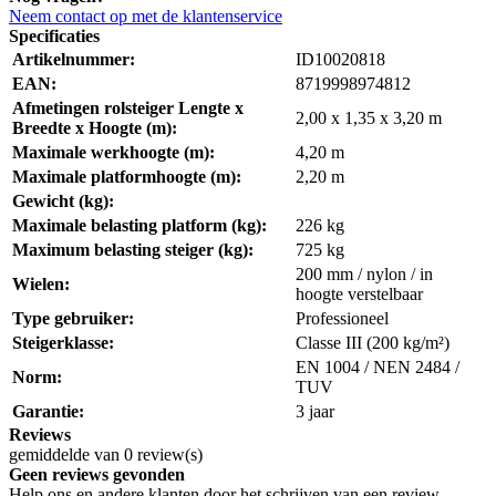
Neem contact op met de klantenservice
Specificaties
Artikelnummer:
ID10020818
EAN:
8719998974812
Afmetingen rolsteiger Lengte x
2,00 x 1,35 x 3,20 m
Breedte x Hoogte (m):
Maximale werkhoogte (m):
4,20 m
Maximale platformhoogte (m):
2,20 m
Gewicht (kg):
Maximale belasting platform (kg):
226 kg
Maximum belasting steiger (kg):
725 kg
200 mm / nylon / in
Wielen:
hoogte verstelbaar
Type gebruiker:
Professioneel
Steigerklasse:
Classe III (200 kg/m²)
EN 1004 / NEN 2484 /
Norm:
TUV
Garantie:
3 jaar
Reviews
gemiddelde van 0 review(s)
Geen reviews gevonden
Help ons en andere klanten door het schrijven van een review