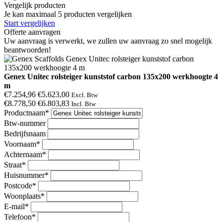
Vergelijk producten
Je kan maximaal 5 producten vergelijken
Start vergelijken
Offerte aanvragen
Uw aanvraag is verwerkt, we zullen uw aanvraag zo snel mogelijk
beantwoorden!
Genex Unitec rolsteiger kunststof carbon 135x200 werkhoogte 4
m
€7.254,96
€5.623,00
Excl. Btw
€8.778,50
€6.803,83
Incl. Btw
Productnaam*
Btw-nummer
Bedrijfsnaam
Voornaam*
Achternaam*
Straat*
Huisnummer*
Postcode*
Woonplaats*
E-mail*
Telefoon*