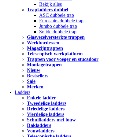
Bekijk alles
Trapladders dubbel
ASC dubbele trap
Eurostairs dubbele trap
Jumbo dubbele trap
Solide dubbele trap
Glasvezelversterkte trappen
Werkbordessen
Magazijntrappen
Telescopisch werkplatform
Trappen voor voeger en stucadoor
Montagetrappen
Nieuw
Bestsellers
Sale
Merken
Ladders
Enkele ladder
Tweedelige ladders
Driedelige ladders
Vierdelige ladders
Schuifladders met touw
Dakladders
Vouwladders
Telescopische ladders