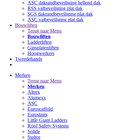
ASC dakrandbeveiliging hellend dak
RSS valbeveiliging plat dak
SGS dakrandbeveiliging plat dak
ASC valbeveiliging plat dak
Bouwliften
Terug naar Menu
Bouwliften
Ladderliften
Gipsplatenliften
Hoogwerkers
Tweedehands
Merken
Terug naar Menu
Merken
Altrex
Alumexx
ASC
Euroscaffold
Eurostairs
Little Giant Ladders
Roof Safety Systems
Solide
Staltor