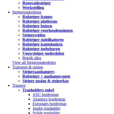
Renovatiesteiger
Werkstelling
Steigeronderdelen
Rolsteiger frames
Rolsteiger platforms
Rolsteiger buizen
Rolsteiger voorloopleuningen
Steigerwielen
Rolsteiger stabilisatoren
Rolsteiger kantplanken
Rolsteiger toebehoren
Vouwsteiger onderdelen
Bekijk alles
View all Steigeronderdelen
Transport & opslag
Steigeraanhangers
Rolsteiger + aanhangwagen
Steiger opslag & steigerkar
Trappen
Trapladders enkel
ASC bordestrap
Alumexx bordestrap
Eurostairs bordestrap
Jumbo trapladder
Solide trapladder