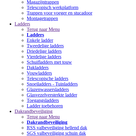
Magazijntrappen
Telescopisch werkplatform
Trappen voor voeger en stucadoor
Montagetrappen
Ladders
Terug naar Menu
Ladders
Enkele ladder
Tweedelige ladders
Driedelige ladders
Vierdelige ladders
Schuifladders met touw
Dakladders
Vouwladders
Telescopische ladders
Snoeiladders - Tuinladders
Glazenwassersladders
Glasvezelversterkte ladder
Toegangsladders
Ladder toebehoren
Dakrandbeveiliging
Terug naar Menu
Dakrandbeveiliging
RSS valbeveiliging hellend dak
SGS valbeveiliging schuin dak