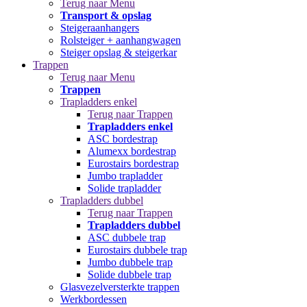
Terug naar Menu
Transport & opslag
Steigeraanhangers
Rolsteiger + aanhangwagen
Steiger opslag & steigerkar
Trappen
Terug naar Menu
Trappen
Trapladders enkel
Terug naar Trappen
Trapladders enkel
ASC bordestrap
Alumexx bordestrap
Eurostairs bordestrap
Jumbo trapladder
Solide trapladder
Trapladders dubbel
Terug naar Trappen
Trapladders dubbel
ASC dubbele trap
Eurostairs dubbele trap
Jumbo dubbele trap
Solide dubbele trap
Glasvezelversterkte trappen
Werkbordessen