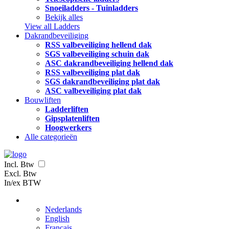
Snoeiladders - Tuinladders
Bekijk alles
View all Ladders
Dakrandbeveiliging
RSS valbeveiliging hellend dak
SGS valbeveiliging schuin dak
ASC dakrandbeveiliging hellend dak
RSS valbeveiliging plat dak
SGS dakrandbeveiliging plat dak
ASC valbeveiliging plat dak
Bouwliften
Ladderliften
Gipsplatenliften
Hoogwerkers
Alle categorieën
Incl. Btw
Excl. Btw
In/ex BTW
Nederlands
English
Français