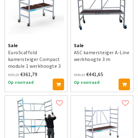
Sale
Sale
EuroScaffold
ASC kamersteiger A-Line
kamersteiger Compact
werkhoogte 3 m
module 1 werkhoogte 3
m
€361,79
€441,65
€393,25
€549,16
Op voorraad
Op voorraad