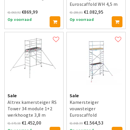
Euroscaffold WH 4,5 m
met stabilisatoren
€869,99
€1.082,95
€1.063,92
€1.286,81
Op voorraad
Op voorraad
Sale
Sale
Altrex kamersteiger RS
Kamersteiger
Tower 34 module 1+2
vouwsteiger
werkhoogte 3,8 m
Euroscaffold
werkhoogte 5,70 m
€1.452,00
€1.564,53
€1.570,58
€1.868,99