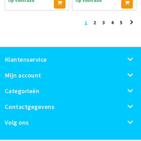
Op voorraad
Op voorraad
1
2
3
4
5
Klantenservice
Mijn account
Categorieën
Contactgegevens
Volg ons