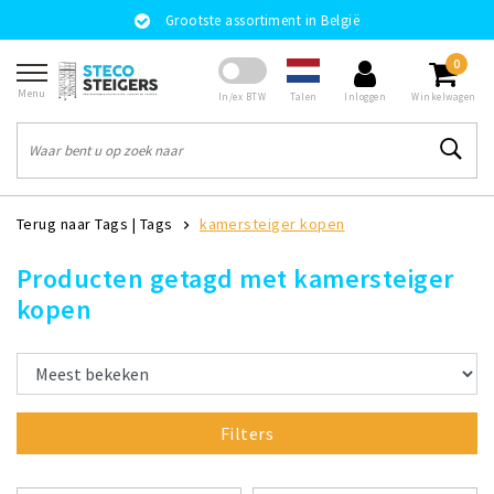
Grootste assortiment in België
0
Menu
Talen
In/ex BTW
Inloggen
Winkelwagen
Terug naar Tags
|
Tags
kamersteiger kopen
Producten getagd met kamersteiger
kopen
Filters