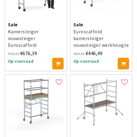
Sale
Sale
Kamersteiger
Euroscaffold
vouwsteiger
kamersteiger
Euroscaffold
vouwsteiger werkhoogte
werkhoogte 3,8 m
3 m
€676,39
€446,49
€769,50
€503,48
Op voorraad
Op voorraad