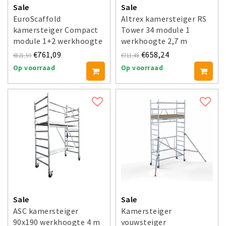
Sale
Sale
EuroScaffold
Altrex kamersteiger RS
kamersteiger Compact
Tower 34 module 1
module 1+2 werkhoogte
werkhoogte 2,7 m
3,5 m
€761,09
€658,24
€821,59
€711,48
Op voorraad
Op voorraad
Sale
Sale
ASC kamersteiger
Kamersteiger
90x190 werkhoogte 4 m
vouwsteiger