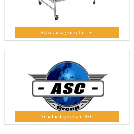
Echafaudage de plâtrier
Échafaudage pliant ASC