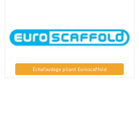
Échafaudage pliant Euroscaffold