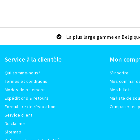
La plus large gamme en Belgiqu
Service à la clientèle
Mon comp
Qui somme-nous?
S'inscrire
Termes et conditions
Mes command
Modes de paiement
Mes billets
Expéditions & retours
Ma liste de sou
Formulaire de révocation
Comparer les p
Service client
Disclaimer
Sitemap