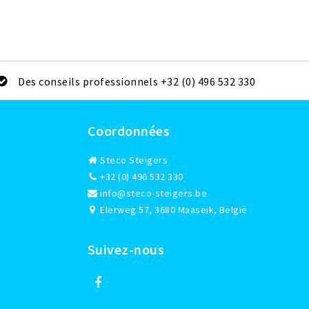
Des conseils professionnels +32 (0) 496 532 330
Coordonnées
Steco Steigers
+32 (0) 496 532 330
info@steco-steigers.be
Elerweg 57, 3680 Maaseik, België
Suivez-nous