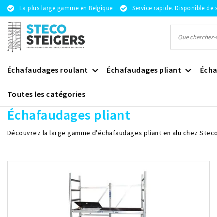
La plus large gamme en Belgique
Service rapide. Disponible de 
Échafaudages roulant
Échafaudages pliant
Écha
Toutes les catégories
Revenir à home
|
Échafaudages pliant
Échafaudages pliant
Découvrez la large gamme d'échafaudages pliant en alu chez Steco St