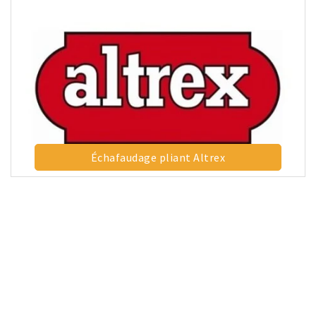
Échafaudage pliant Altrex