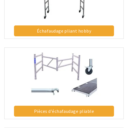
Échafaudage pliant hobby
Pièces d'échafaudage pliable