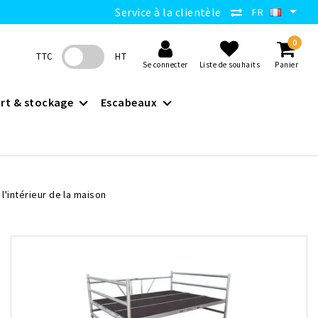
Service à la clientèle
FR
0
TTC
HT
Se connecter
Liste de souhaits
Panier
rt & stockage
Escabeaux
l'intérieur de la maison