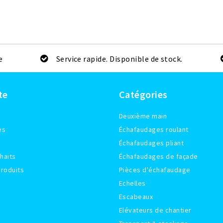
e
Service rapide. Disponible de stock.
te
Catégories
Deuxième main
es
Échafaudages roulant
Échafaudages pliant
haits
Échafaudages de façade
roduits
Pièces d'échafaudage
Echelles
Escabeaux
Elévateurs de chantier