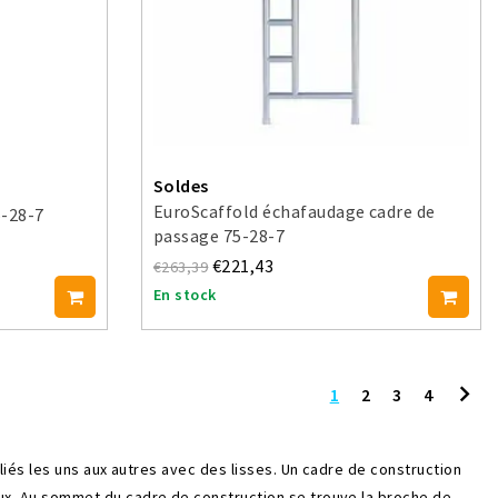
Soldes
EuroScaffold échafaudage cadre de
5-28-7
passage 75-28-7
€221,43
€263,39
En stock
1
2
3
4
iés les uns aux autres avec des lisses. Un cadre de construction
x. Au sommet du cadre de construction se trouve la broche de