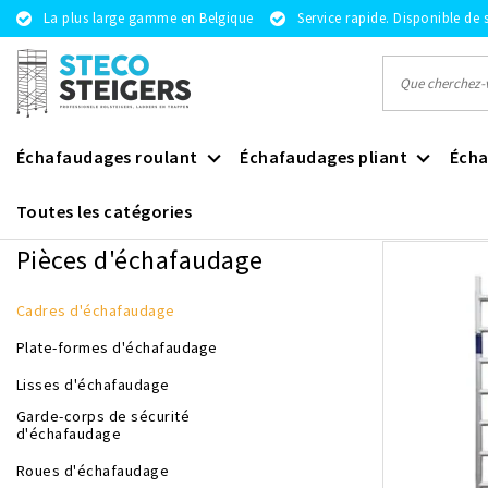
La plus large gamme en Belgique
Service rapide. Disponible de 
Échafaudages roulant
Échafaudages pliant
Écha
Toutes les catégories
Revenir à Pièces d'échafaudage
|
Pièces d'échafaudage
Cadres
Pièces d'échafaudage
Cadres d'échafaudage
Plate-formes d'échafaudage
Lisses d'échafaudage
Garde-corps de sécurité
d'échafaudage
Roues d'échafaudage