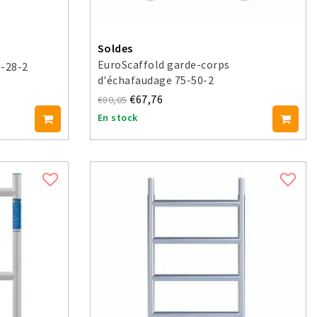
Soldes
EuroScaffold garde-corps
5-28-2
d'échafaudage 75-50-2
€67,76
€80,05
En stock