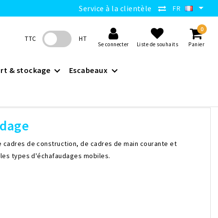
Service à la clientèle
FR
0
TTC
HT
Se connecter
Liste de souhaits
Panier
rt & stockage
Escabeaux
udage
cadres de construction, de cadres de main courante et
les types d'échafaudages mobiles.