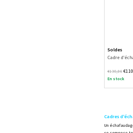
Soldes
Cadre d'éc
€110
€130,86
En stock
Cadres d'éc
Un échafaudage
se compose tou