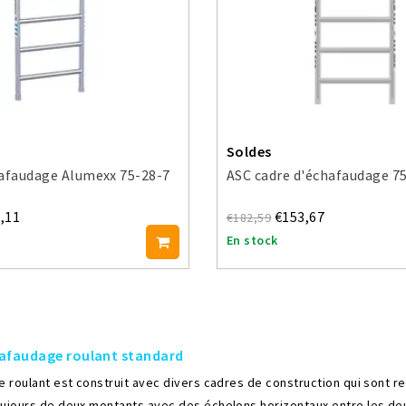
Soldes
hafaudage Alumexx 75-28-7
ASC cadre d'échafaudage 7
,11
€153,67
€182,59
En stock
hafaudage roulant standard
 roulant est construit avec divers cadres de construction qui sont rel
jours de deux montants avec des échelons horizontaux entre les deu