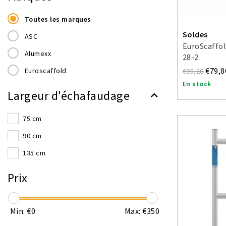
Toutes les marques
Soldes
ASC
EuroScaffol
Alumexx
28-2
€79,8
Euroscaffold
€95,26
En stock
Largeur d'échafaudage
75 cm
90 cm
135 cm
Prix
Min: €
0
Max: €
350