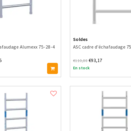
Soldes
hafaudage Alumexx 75-28-4
ASC cadre d'échafaudage 7
5
€93,17
€110,88
En stock