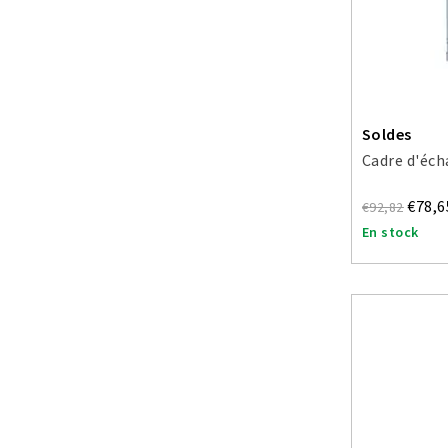
Soldes
Cadre d'éc
€78,6
€92,82
En stock