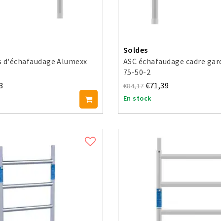
Soldes
s d'échafaudage Alumexx
ASC échafaudage cadre gar
75-50-2
3
€71,39
€84,17
En stock