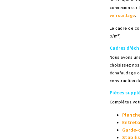
connexion sur 
verrouillage
.
Le cadre de co
p/m²).
Cadres d'éch
Nous avons une
choisissez nos
échafaudage co
construction d
Pièces suppl
Complétez vot
Planch
Entreto
Garde-c
Stabili