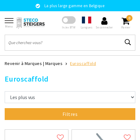
La plus large gamme en Belgique
0
Menu
Langues
In/ex BTW
Se connecter
Panier
Revenir à Marques
|
Marques
Euroscaffold
Euroscaffold
Filtres