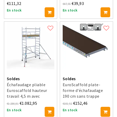
€111,32
€39,93
€47,55
En stock
En stock
Soldes
Soldes
Échafaudage pliable
EuroScaffold plate-
Euroscaffold hauteur
forme d'échafaudage
travail 4,5 m avec
190 cm sans trappe
stabilisateurs
d'accès
€1.082,95
€152,46
€1.286,81
€181,52
En stock
En stock