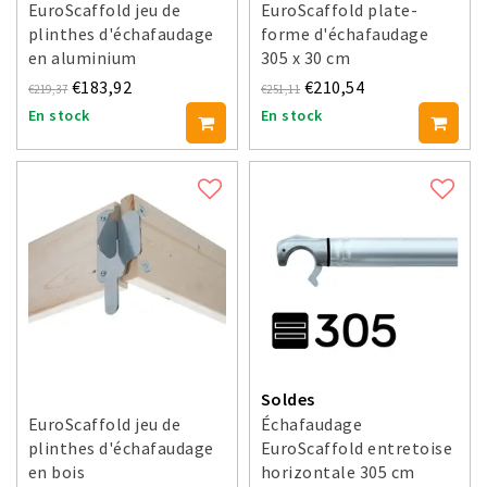
EuroScaffold jeu de
EuroScaffold plate-
plinthes d'échafaudage
forme d'échafaudage
en aluminium
305 x 30 cm
€183,92
€210,54
€219,37
€251,11
En stock
En stock
Soldes
EuroScaffold jeu de
Échafaudage
plinthes d'échafaudage
EuroScaffold entretoise
en bois
horizontale 305 cm