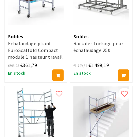
Soldes
Soldes
Echafaudage pliant
Rack de stockage pour
EuroScaffold Compact
échafaudage 250
module 1 hauteur travail
3 m
€361,79
€1.499,19
€393,25
€1.729,84
En stock
En stock