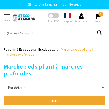
La plus large gamme en Belgique
0
Menu
Langues
In/ex BTW
Se connecter
Panier
Revenir à Escabeaux
|
Escabeaux
Marchepieds pliant à
marches profondes
Marchepieds pliant à marches
profondes
Filtres