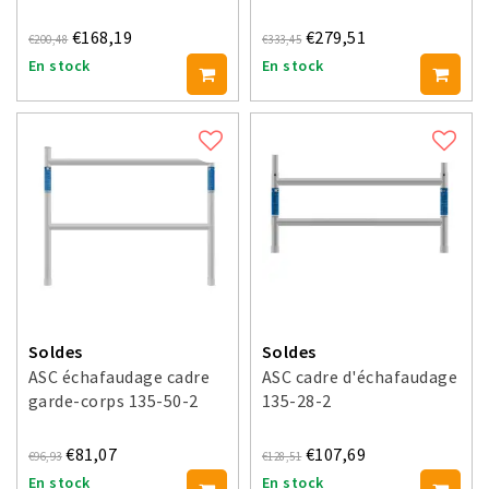
€168,19
€279,51
€200,48
€333,45
En stock
En stock
Soldes
Soldes
ASC échafaudage cadre
ASC cadre d'échafaudage
garde-corps 135-50-2
135-28-2
€81,07
€107,69
€96,93
€128,51
En stock
En stock