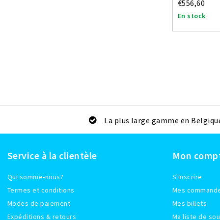
€556,60
En stock
La plus large gamme en Belgiqu
Service à la clientèle
Mon comp
Qui somme-nous?
S'inscrire
Termes et conditions
Mes command
Modes de paiement
Mes billets
Expéditions & retours
Ma liste de sou