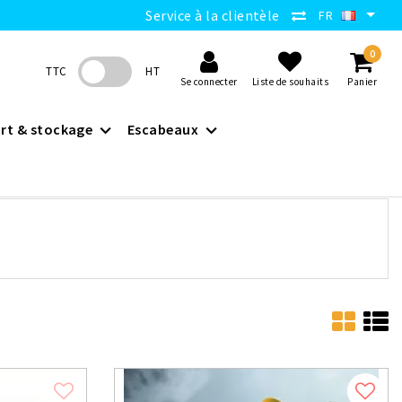
Service à la clientèle
FR
0
TTC
HT
Se connecter
Liste de souhaits
Panier
rt & stockage
Escabeaux