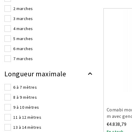
200 cm
2 marches
225 cm
3 marches
250 cm
4 marches
275 cm
5 marches
300 cm
6 marches
325 cm
7 marches
8 marches
Longueur maximale
9 marches
6 à 7 mètres
10 marches
8 à 9 mètres
11 marches
9 à 10 mètres
12 marches
Comabi mon
m avec geno
11 à 12 mètres
13 marches
€4.838,79
13 à 14 mètres
14 marches
En stock