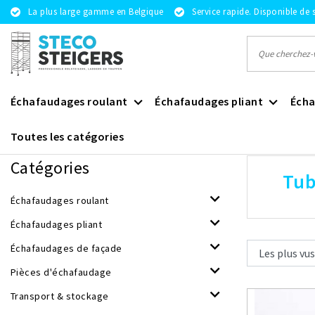
La plus large gamme en Belgique
Service rapide. Disponible de 
Échafaudages roulant
Échafaudages pliant
Écha
Toutes les catégories
Revenir à Marques
|
Marques
Tubesca - Comabi
Catégories
Tub
Échafaudages roulant
Échafaudages pliant
Échafaudages de façade
Pièces d'échafaudage
Transport & stockage