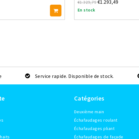
€1.293,49
€1.329,79
En stock
e
Service rapide. Disponible de stock.
te
Catégories
Deuxième main
es
Échafaudages roulant
Échafaudages pliant
haits
Échafaudages de façade