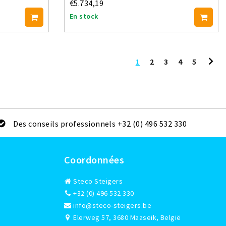
€5.734,19
En stock
1
2
3
4
5
Des conseils professionnels +32 (0) 496 532 330
Coordonnées
Steco Steigers
+32 (0) 496 532 330
info@steco-steigers.be
Elerweg 57, 3680 Maaseik, België