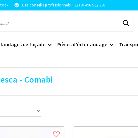
stock.
Des conseils professionnels +32 (0) 496 532 330
faudages de façade
Pièces d'échafaudage
Transpo
esca - Comabi