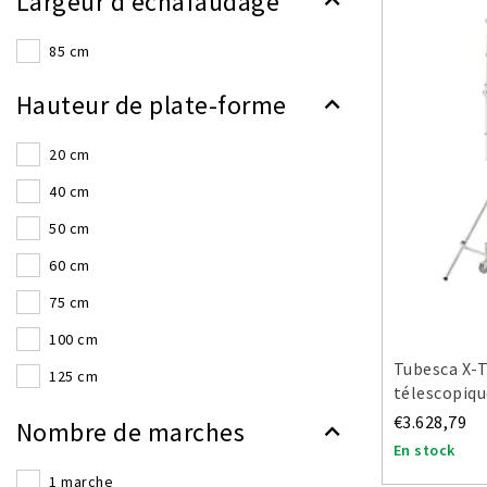
Largeur d'échafaudage
85 cm
Hauteur de plate-forme
20 cm
40 cm
50 cm
60 cm
75 cm
100 cm
Tubesca X-
125 cm
télescopiqu
150 cm
€3.628,79
Nombre de marches
175 cm
En stock
1 marche