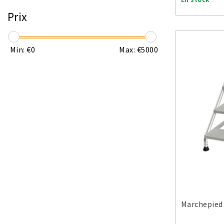
15 marches
Prix
Min: €
0
Max: €
5000
Marchepied