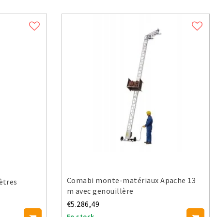
Comabi monte-matériaux Apache 13
ètres
m avec genouillère
€5.286,49
En stock