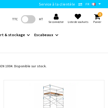
Service à la clientèle
FR
0
TTC
HT
Se connecter
Liste de souhaits
Panier
rt & stockage
Escabeaux
N 1004. Disponible sur stock.