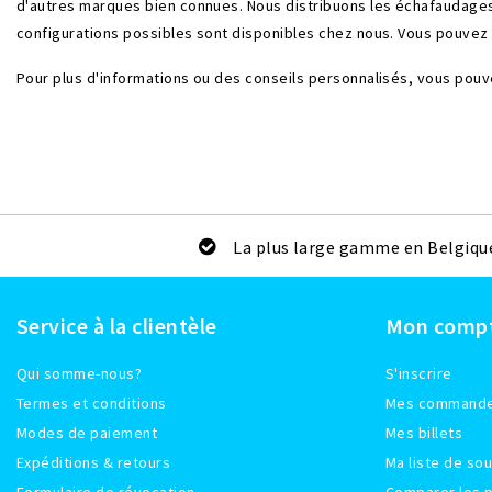
d'autres marques bien connues. Nous distribuons les échafaudages
configurations possibles sont disponibles chez nous. Vous pouve
Pour plus d'informations ou des conseils personnalisés, vous pou
La plus large gamme en Belgiqu
Service à la clientèle
Mon comp
Qui somme-nous?
S'inscrire
Termes et conditions
Mes command
Modes de paiement
Mes billets
Expéditions & retours
Ma liste de sou