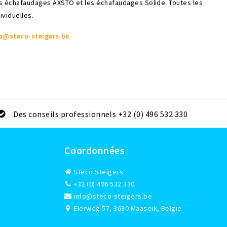
es échafaudages AXSTO et les échafaudages Solide. Toutes les
ividuelles.
o@steco-steigers.be
Des conseils professionnels +32 (0) 496 532 330
Coordonnées
Steco Steigers
+32 (0) 496 532 330
info@steco-steigers.be
Elerweg 57, 3680 Maaseik, België