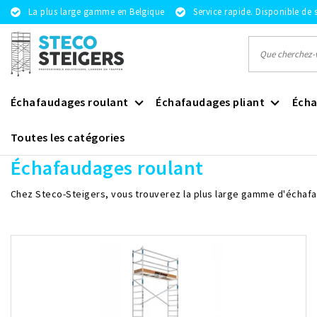
La plus large gamme en Belgique
Service rapide. Disponible de 
Échafaudages roulant
Échafaudages pliant
Écha
Toutes les catégories
Revenir à home
|
Échafaudages roulant
Échafaudages roulant
Chez Steco-Steigers, vous trouverez la plus large gamme d'échafa