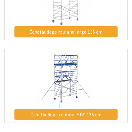
Échafaudage roulant large 135 cm
Échafaudage roulant MDS 135 cm