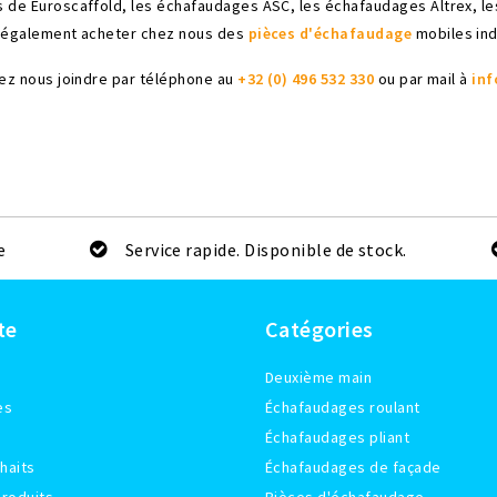
 de Euroscaffold, les échafaudages ASC, les échafaudages Altrex, l
z également acheter chez nous des
pièces d'échafaudage
mobiles ind
vez nous joindre par téléphone au
+32 (0) 496 532 330
ou par mail à
inf
e
Service rapide. Disponible de stock.
te
Catégories
Deuxième main
es
Échafaudages roulant
Échafaudages pliant
haits
Échafaudages de façade