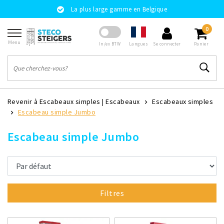
La plus large gamme en Belgique
0
Menu
Langues
In/ex BTW
Se connecter
Panier
Revenir à Escabeaux simples
|
Escabeaux
Escabeaux simples
Escabeau simple Jumbo
Escabeau simple Jumbo
Filtres