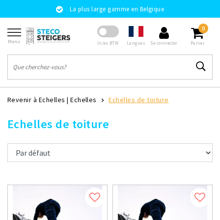
La plus large gamme en Belgique
0
Menu
Langues
In/ex BTW
Se connecter
Panier
Revenir à Echelles
|
Echelles
Echelles de toiture
Echelles de toiture