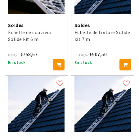
Soldes
Soldes
Échelle de couvreur
Échelle de toiture Solide
Solide kit 6 m
kit 7 m
€758,67
€907,50
€960,26
€1.148,52
En stock
En stock