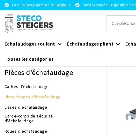
La plus large gamme en Belgique
Service rapide. Disponible de 
Échafaudages roulant
Échafaudages pliant
Écha
Toutes les catégories
Revenir à Pièces d'échafaudage
|
Pièces d'échafaudage
Plate-
Pièces d'échafaudage
Cadres d'échafaudage
Plate-formes d'échafaudage
Lisses d'échafaudage
Garde-corps de sécurité
d'échafaudage
Roues d'échafaudage