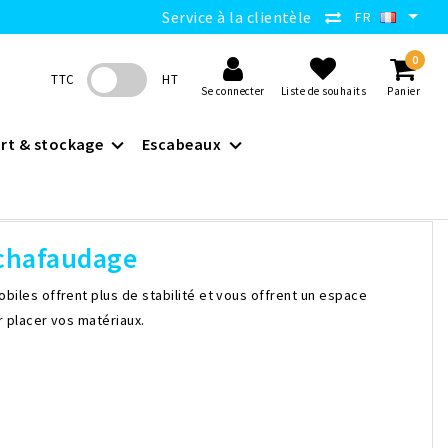
Service à la clientèle
FR
0
TTC
HT
Se connecter
Liste de souhaits
Panier
rt & stockage
Escabeaux
échafaudage
iles offrent plus de stabilité et vous offrent un espace
r placer vos matériaux.