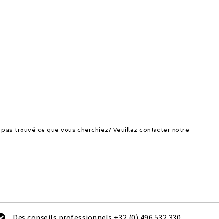
z pas trouvé ce que vous cherchiez? Veuillez contacter notre
Des conseils professionnels +32 (0) 496 532 330