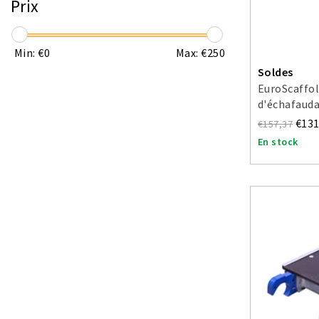
Prix
Min: €
0
Max: €
250
Soldes
EuroScaffo
d'échafauda
€131
€157,37
En stock