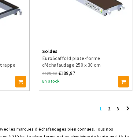
Soldes
EuroScaffold plate-forme
 trappe
d'échafaudage 250 x 30 cm
€189,97
€225,86
En stock
1
2
3
avec les marques d'échafaudages bien connues. Tous nos
u'à 250 kg. La plate-forme est en aluminium de haute qualité. La