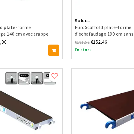
Soldes
ld plate-forme
EuroScaffold plate-forme
ge 140 cm avec trappe
d'échafaudage 190 cm sans
d'accès
,30
€152,46
€181,52
En stock