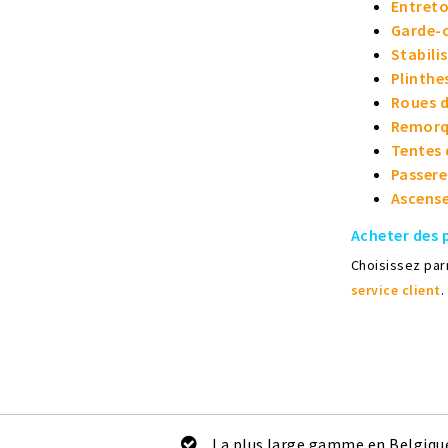
Entreto
Garde-c
Stabili
Plinthe
Roues 
Remorq
Tentes 
Passerel
Ascens
Acheter des 
Choisissez pa
service client
.
La plus large gamme en Belgiqu