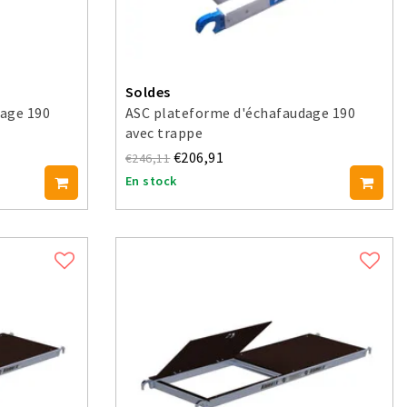
Soldes
age 190
ASC plateforme d'échafaudage 190
avec trappe
€206,91
€246,11
En stock