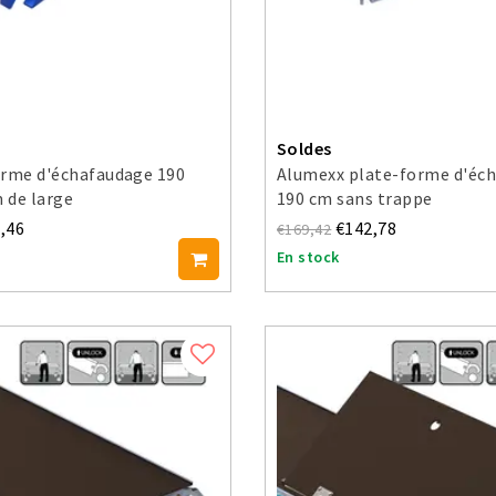
Soldes
orme d'échafaudage 190
Alumexx plate-forme d'éc
m de large
190 cm sans trappe
,46
€142,78
€169,42
En stock