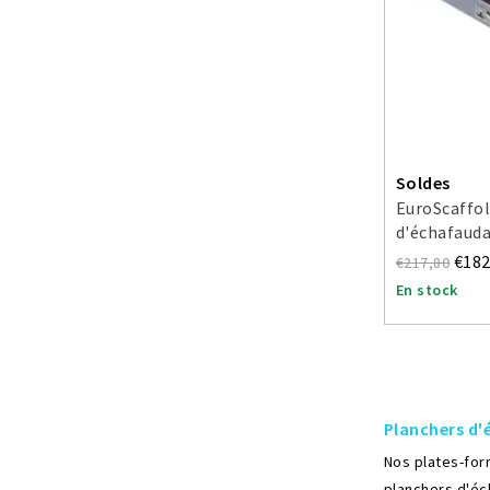
Soldes
EuroScaffo
d'échafauda
d'accès
€182
€217,80
En stock
Planchers d
Nos plates-for
planchers d'éc