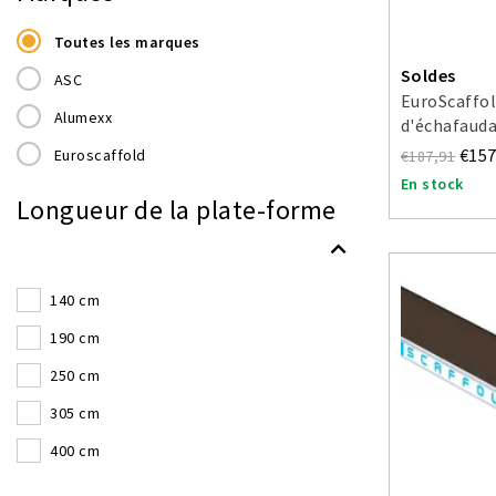
Toutes les marques
Soldes
ASC
EuroScaffo
Alumexx
d'échafauda
d'accès
€157
Euroscaffold
€187,91
En stock
Longueur de la plate-forme
140 cm
190 cm
250 cm
305 cm
400 cm