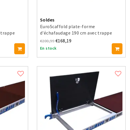
Soldes
EuroScaffold plate-forme
 trappe
d'échafaudage 190 cm avec trappe
d'accès
€168,19
€200,99
En stock