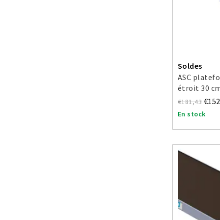
Soldes
ASC platef
étroit 30 c
€152
€181,43
En stock