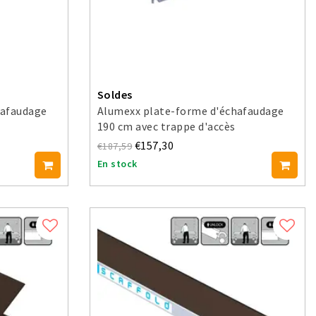
Soldes
hafaudage
Alumexx plate-forme d'échafaudage
190 cm avec trappe d'accès
€157,30
€187,59
En stock