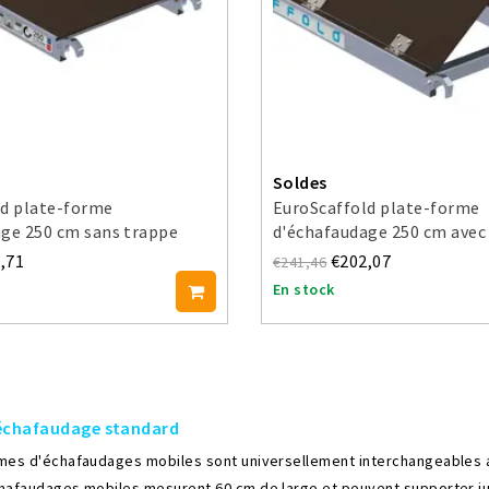
Soldes
ld plate-forme
EuroScaffold plate-forme
ge 250 cm sans trappe
d'échafaudage 250 cm avec
d'accès
,71
€202,07
€241,46
En stock
'échafaudage standard
mes d'échafaudages mobiles sont universellement interchangeables 
hafaudages mobiles mesurent 60 cm de large et peuvent supporter jusq