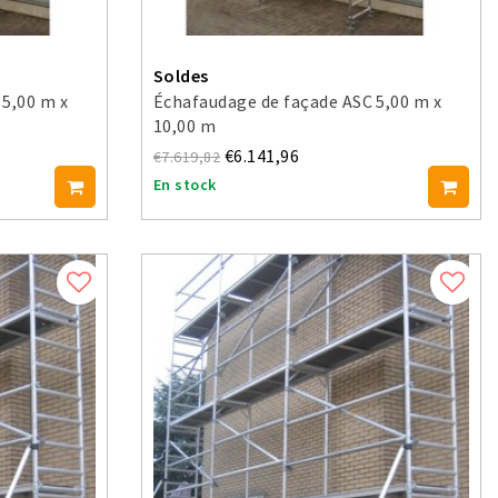
Soldes
 5,00 m x
Échafaudage de façade ASC 5,00 m x
10,00 m
€6.141,96
€7.619,82
En stock