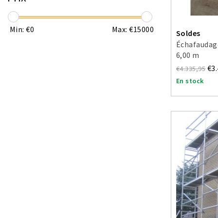
Min: €
0
Max: €
15000
Soldes
Échafaudage
6,00 m
€3
€4.335,95
En stock