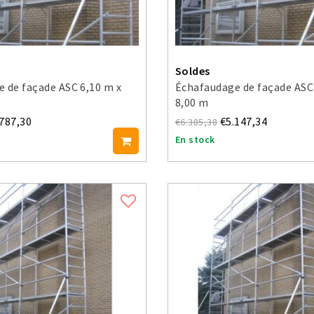
Soldes
 de façade ASC 6,10 m x
Échafaudage de façade ASC
8,00 m
.787,30
€5.147,34
€6.385,38
En stock