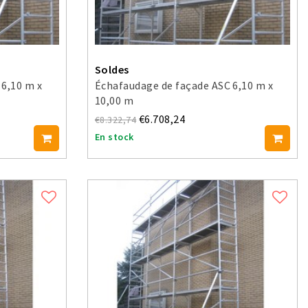
Soldes
 6,10 m x
Échafaudage de façade ASC 6,10 m x
10,00 m
€6.708,24
€8.322,74
En stock