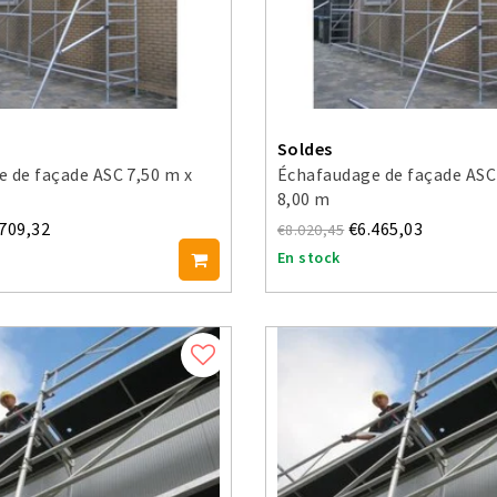
Soldes
 de façade ASC 7,50 m x
Échafaudage de façade ASC
8,00 m
.709,32
€6.465,03
€8.020,45
En stock