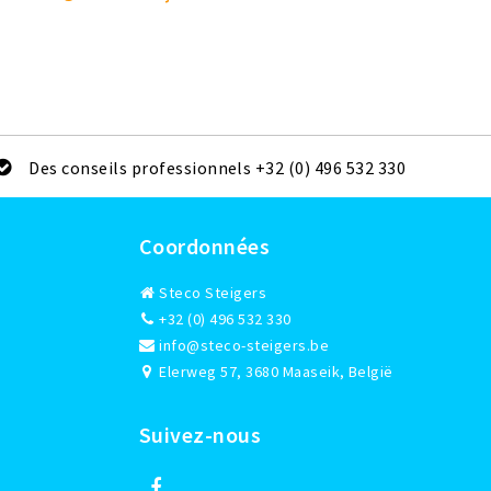
Des conseils professionnels +32 (0) 496 532 330
Coordonnées
Steco Steigers
+32 (0) 496 532 330
info@steco-steigers.be
Elerweg 57, 3680 Maaseik, België
Suivez-nous