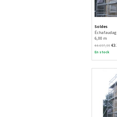
Soldes
Échafaudage
6,00 m
€3
€4.697,95
En stock