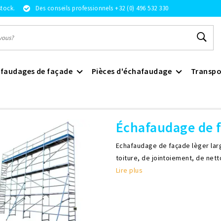
stock.
Des conseils professionnels +32 (0) 496 532 330
faudages de façade
Pièces d'échafaudage
Transpo
hafaudage de façade 75 cm
Échafaudage de 
Echafaudage de façade lèger larg
toiture, de jointoiement, de net
Lire plus