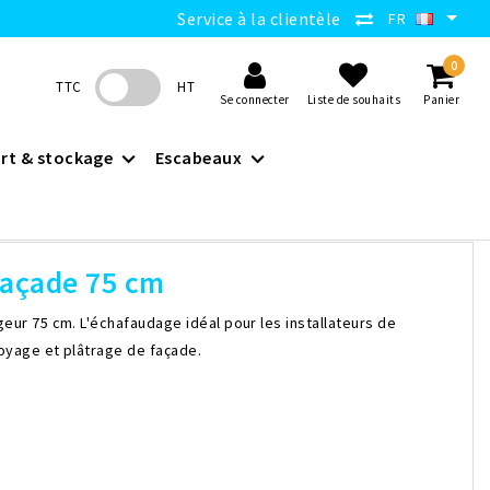
Service à la clientèle
FR
0
TTC
HT
Se connecter
Liste de souhaits
Panier
rt & stockage
Escabeaux
façade 75 cm
eur 75 cm. L'échafaudage idéal pour les installateurs de
toyage et plâtrage de façade.