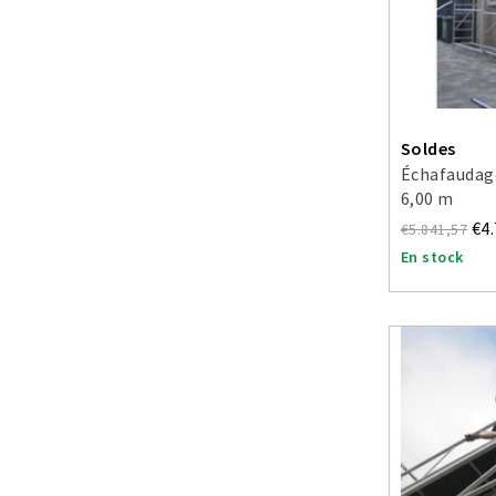
Soldes
Échafaudage
6,00 m
€4
€5.841,57
En stock