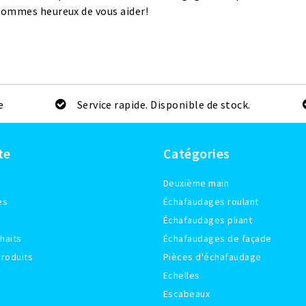
sommes heureux de vous aider!
e
Service rapide. Disponible de stock.
te
Catégories
Deuxième main
es
Échafaudages roulant
Échafaudages pliant
haits
Échafaudages de façade
roduits
Pièces d'échafaudage
Echelles
Escabeaux