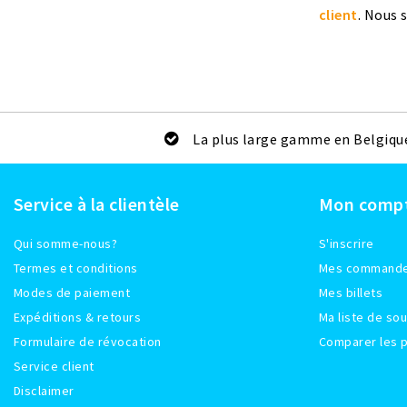
client
. Nous 
La plus large gamme en Belgiqu
Service à la clientèle
Mon comp
Qui somme-nous?
S'inscrire
Termes et conditions
Mes command
Modes de paiement
Mes billets
Expéditions & retours
Ma liste de sou
Formulaire de révocation
Comparer les p
Service client
Disclaimer