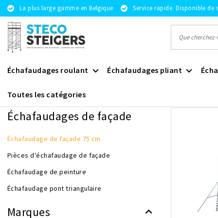
La plus large gamme en Belgique
Service rapide. Disponible de 
Échafaudages roulant
Échafaudages pliant
Écha
Toutes les catégories
Revenir à Échafaudages de façade
|
Échafaudages de façade
Éc
Échafaudages de façade
Échafaudage de façade 75 cm
Pièces d'échafaudage de façade
Échafaudage de peinture
Échafaudage pont triangulaire
Marques