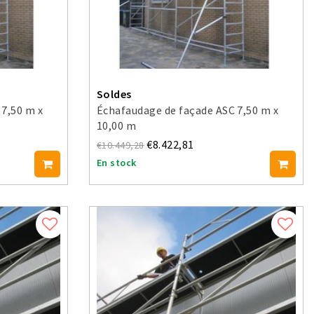
Soldes
 7,50 m x
Échafaudage de façade ASC 7,50 m x
10,00 m
€8.422,81
€10.449,28
En stock