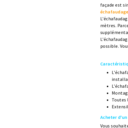
façade est si
échafaudage
L'échafaudage
mètres. Parce
supplémentair
L'échafaudage
possible. Vou
Caractéristi
L'échaf
install
L'échaf
Montage
Toutes 
Extensi
Acheter d'un
Vous souhait