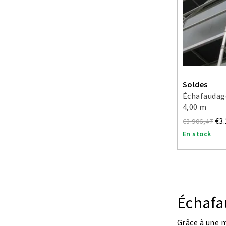
Soldes
Échafaudage
4,00 m
€3
€3.906,47
En stock
Échafa
Grâce à une 