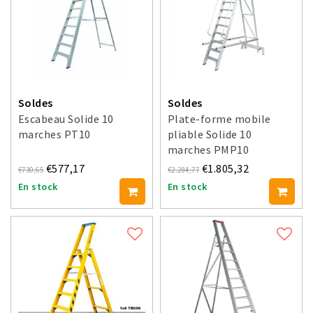
Soldes
Soldes
Escabeau Solide 10
Plate-forme mobile
marches PT10
pliable Solide 10
marches PMP10
€577,17
€1.805,32
€730,65
€2.284,77
En stock
En stock