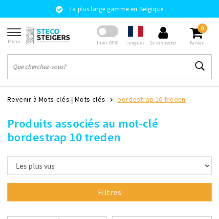
La plus large gamme en Belgique
0
Menu
Langues
In/ex BTW
Se connecter
Panier
Revenir à Mots-clés
|
Mots-clés
bordestrap 10 treden
Produits associés au mot-clé
bordestrap 10 treden
Filtres