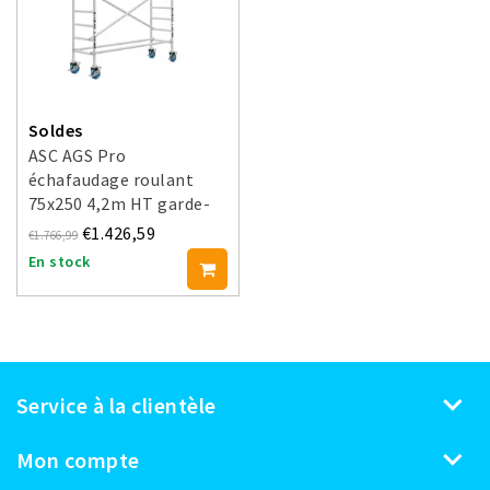
Soldes
ASC AGS Pro
échafaudage roulant
75x250 4,2m HT garde-
corps un côté
€1.426,59
€1.766,99
En stock
Service à la clientèle
Mon compte