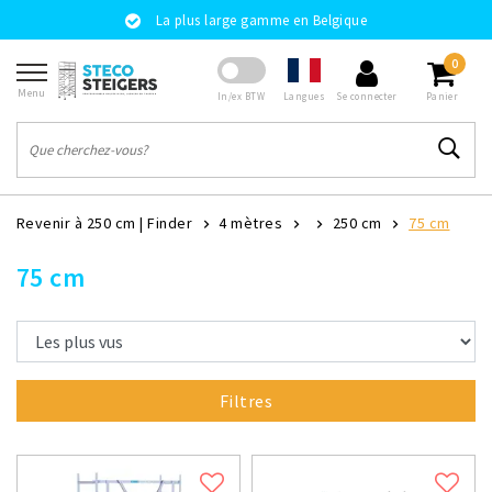
La plus large gamme en Belgique
0
Menu
Langues
In/ex BTW
Se connecter
Panier
Revenir à 250 cm
|
Finder
4 mètres
250 cm
75 cm
75 cm
Filtres