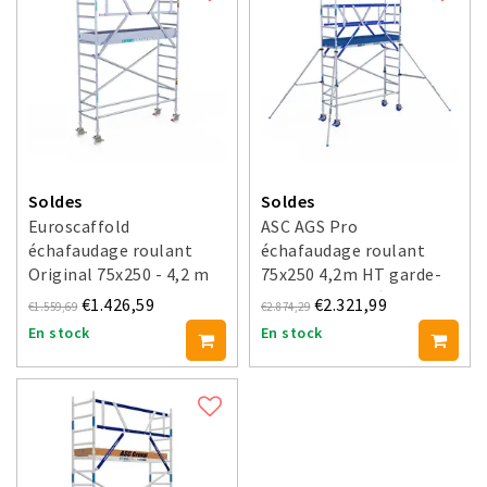
Soldes
Soldes
Euroscaffold
ASC AGS Pro
échafaudage roulant
échafaudage roulant
Original 75x250 - 4,2 m
75x250 4,2m HT garde-
hauteur travail
corps deux côtés
€1.426,59
€2.321,99
€1.559,69
€2.874,29
En stock
En stock